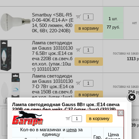
Smartbuy <SBL-R5
1
шт.
0-06-40K-E14-A> (E
нет
14, 500 люмен, 400
77
руб.
в корзину
0К, 6Вт, 220-240В)
Лампа светодиодн
ая Gauss 10310130
7 6.5Вт цок.:E14 св
поставка на заказ
еча 220B св.свеч.б
1313
р
в корзину
ел.хол. (упак.:10ш
т) 103101307
Лампа светодиодн
ая Gauss 10310130
7-D 7Вт цок.:E14 св
поставка на заказ
еча 150B св.свеч.б
254
ру
в корзину
ел.хол. (упак.:1шт)
103101307-D
Лампа светодиодн
ая Gauss 10310131
0 9.5Вт цок.:E14 св
поставка на заказ
еча 220B св.свеч.б
2539
р
в корзину
ел.хол. (упак.:10ш
т) 103101310