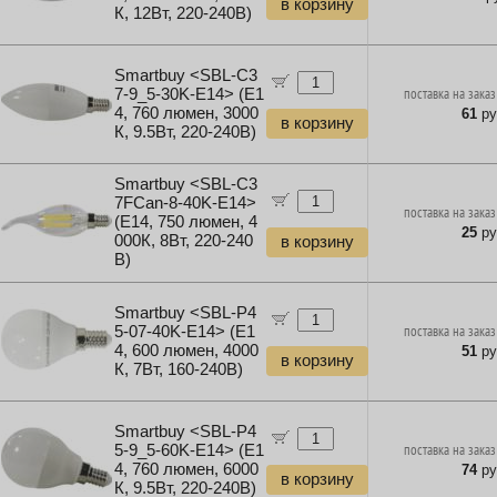
в корзину
Курьерская доставка
К, 12Вт, 220-240В)
Уценка Картриджи и Расходники
Наборы инструментов
Уценка Сетевое оборудование
Хранение инструментов
Уценка Электропитание
Удлинители силовые
Smartbuy <SBL-C3
Уценка Клавиатуры и Мыши
Фонари и мобильные светильники
7-9_5-30K-E14> (E1
поставка на заказ
Уценка Колонки и Наушники
4, 760 люмен, 3000
61
ру
Мультитулы и ножи
в корзину
Уценка Рули и Джойстики
К, 9.5Вт, 220-240В)
Инструменты и техника прочее
Уценка Компьютерная периферия
Уценка Мультимедиа
Smartbuy <SBL-C3
Уценка Автоэлектроника
7FCan-8-40K-E14>
поставка на заказ
(E14, 750 люмен, 4
25
ру
000К, 8Вт, 220-240
в корзину
В)
Smartbuy <SBL-P4
5-07-40K-E14> (E1
поставка на заказ
4, 600 люмен, 4000
51
ру
в корзину
К, 7Вт, 160-240В)
Smartbuy <SBL-P4
5-9_5-60K-E14> (E1
поставка на заказ
4, 760 люмен, 6000
74
ру
в корзину
К, 9.5Вт, 220-240В)