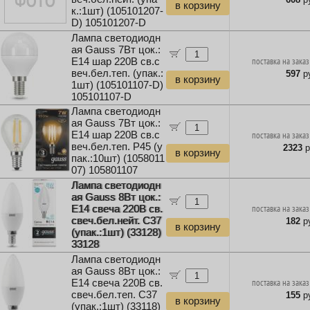
в корзину
к.:1шт) (105101207-
D) 105101207-D
Лампа светодиодн
ая Gauss 7Вт цок.:
E14 шар 220B св.с
поставка на заказ
веч.бел.теп. (упак.:
597
ру
в корзину
1шт) (105101107-D)
105101107-D
Лампа светодиодн
ая Gauss 7Вт цок.:
E14 шар 220B св.с
поставка на заказ
веч.бел.теп. P45 (у
2323
р
в корзину
пак.:10шт) (1058011
07) 105801107
Лампа светодиодн
ая Gauss 8Вт цок.:
E14 свеча 220B св.
поставка на заказ
свеч.бел.нейт. C37
182
ру
в корзину
(упак.:1шт) (33128)
33128
Лампа светодиодн
ая Gauss 8Вт цок.:
E14 свеча 220B св.
поставка на заказ
свеч.бел.теп. C37
155
ру
в корзину
(упак.:1шт) (33118)