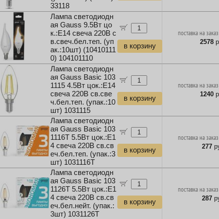
33118
Лампа светодиодн
ая Gauss 9.5Вт цо
к.:E14 свеча 220B с
поставка на заказ
в.свеч.бел.теп. (уп
2578
р
в корзину
ак.:10шт) (10410111
0) 104101110
Лампа светодиодн
ая Gauss Basic 103
1115 4.5Вт цок.:E14
поставка на заказ
свеча 220B св.све
1240
р
в корзину
ч.бел.теп. (упак.:10
шт) 1031115
Лампа светодиодн
ая Gauss Basic 103
1116T 5.5Вт цок.:E1
поставка на заказ
4 свеча 220B св.св
277
ру
в корзину
еч.бел.теп. (упак.:3
шт) 1031116T
Лампа светодиодн
ая Gauss Basic 103
1126T 5.5Вт цок.:E1
поставка на заказ
4 свеча 220B св.св
287
ру
в корзину
еч.бел.нейт. (упак.:
3шт) 1031126T