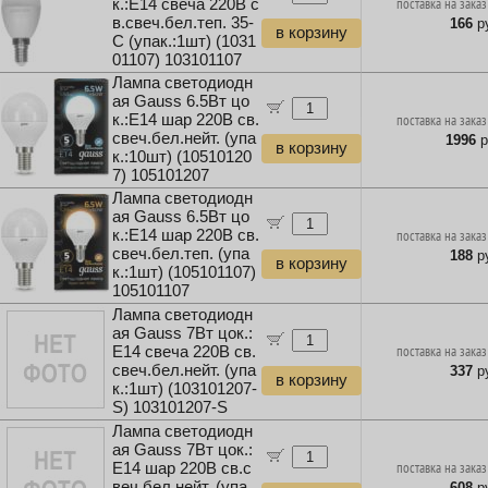
к.:E14 свеча 220B с
поставка на заказ
в.свеч.бел.теп. 35-
166
ру
в корзину
C (упак.:1шт) (1031
01107) 103101107
Лампа светодиодн
ая Gauss 6.5Вт цо
к.:E14 шар 220B св.
поставка на заказ
свеч.бел.нейт. (упа
1996
р
в корзину
к.:10шт) (10510120
7) 105101207
Лампа светодиодн
ая Gauss 6.5Вт цо
к.:E14 шар 220B св.
поставка на заказ
свеч.бел.теп. (упа
188
ру
в корзину
к.:1шт) (105101107)
105101107
Лампа светодиодн
ая Gauss 7Вт цок.:
E14 свеча 220B св.
поставка на заказ
свеч.бел.нейт. (упа
337
ру
в корзину
к.:1шт) (103101207-
S) 103101207-S
Лампа светодиодн
ая Gauss 7Вт цок.:
E14 шар 220B св.с
поставка на заказ
веч.бел.нейт. (упа
608
ру