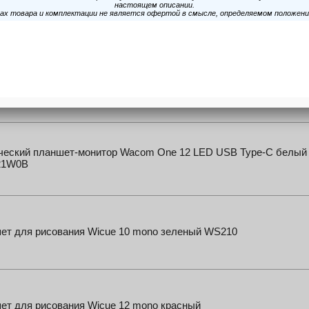
ческий планшет Parblo Ninos Q USB Type-C кремовый NINOS Q
ческий планшет Wacom One by Small USB черный / красный
72-N
ческий планшет-монитор Wacom One 12 LED USB Type-C белый
21W0B
ет для рисования Wicue 10 mono зеленый WS210
ет для рисования Wicue 12 mono красный