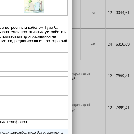
1
шт.
нет
нет
12
9044,61
8781
руб.
в корзину
1
шт.
нет
нет
24
5316,69
5162
руб.
в корзину
поставка на заказ через 7 дней
12
7899,41
7669
руб.
в корзину
поставка на заказ через 7 дней
12
7899,41
7669
руб.
в корзину