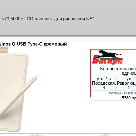
 <70-5000> LCD планшет для рисования 8.5"
 <70-5004> LCD планшет для рисования 8.5"
 <70-5005> LCD планшет для рисования 14"
Intuos S <CTL-4100WLE-N>(6"x3.7", 2540 lpi, 4096 уровней,
luetooth)