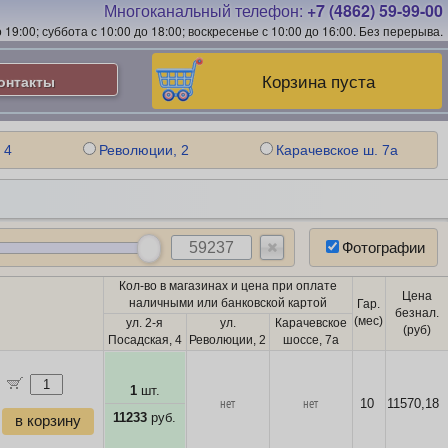
Многоканальный телефон:
+7 (4862) 59-99-00
19:00; суббота с 10:00 до 18:00; воскресенье с 10:00 до 16:00.
Без перерыва.
Корзина пуста
онтакты
 4
Революции, 2
Карачевское ш. 7а
Фотографии
Кол-во в магазинах и цена при оплате
Цена
наличными или банковской картой
Гар.
безнал.
(мес)
ул. 2-я
ул.
Карачевское
(руб)
Посадская, 4
Революции, 2
шоссе, 7а
1
шт.
нет
нет
10
11570,18
11233
руб.
в корзину