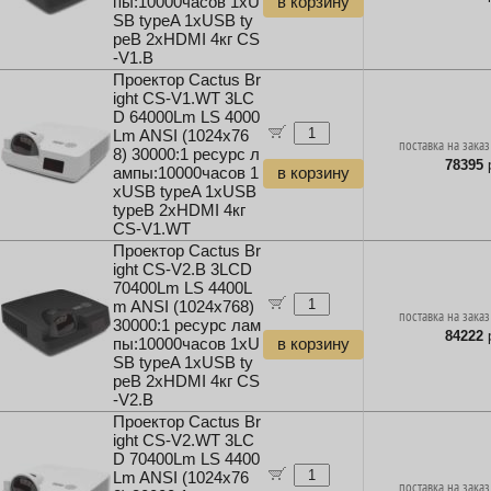
пы:10000часов 1xU
в корзину
SB typeA 1xUSB ty
peB 2xHDMI 4кг CS
-V1.B
Проектор Cactus Br
ight CS-V1.WT 3LC
D 64000Lm LS 4000
Lm ANSI (1024x76
поставка на заказ
8) 30000:1 ресурс л
78395
р
ампы:10000часов 1
в корзину
xUSB typeA 1xUSB
typeB 2xHDMI 4кг
CS-V1.WT
Проектор Cactus Br
ight CS-V2.B 3LCD
70400Lm LS 4400L
m ANSI (1024x768)
поставка на заказ
30000:1 ресурс лам
84222
р
пы:10000часов 1xU
в корзину
SB typeA 1xUSB ty
peB 2xHDMI 4кг CS
-V2.B
Проектор Cactus Br
ight CS-V2.WT 3LC
D 70400Lm LS 4400
Lm ANSI (1024x76
поставка на заказ