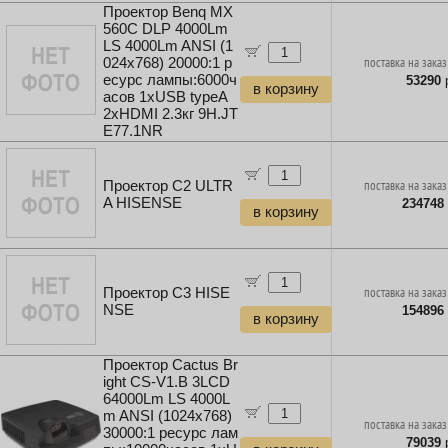
Проектор Benq MX
560C DLP 4000Lm
LS 4000Lm ANSI (1
024x768) 20000:1 р
поставка на заказ
есурс лампы:6000ч
53290
р
в корзину
асов 1xUSB typeA
2xHDMI 2.3кг 9H.JT
E77.1NR
Проектор C2 ULTR
поставка на заказ
A HISENSE
234748
в корзину
Проектор C3 HISE
поставка на заказ
NSE
154896
в корзину
Проектор Cactus Br
ight CS-V1.B 3LCD
64000Lm LS 4000L
m ANSI (1024x768)
поставка на заказ
30000:1 ресурс лам
79039
р