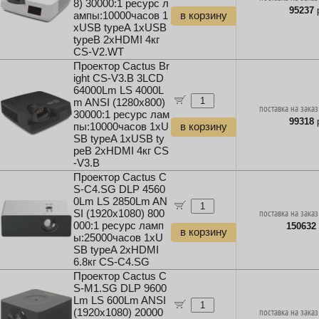
8) 30000:1 ресурс л
95237
р
ампы:10000часов 1
в корзину
xUSB typeA 1xUSB
typeB 2xHDMI 4кг
CS-V2.WT
Проектор Cactus Br
ight CS-V3.B 3LCD
64000Lm LS 4000L
m ANSI (1280x800)
поставка на заказ
30000:1 ресурс лам
99318
р
пы:10000часов 1xU
в корзину
SB typeA 1xUSB ty
peB 2xHDMI 4кг CS
-V3.B
Проектор Cactus C
S-C4.SG DLP 4560
0Lm LS 2850Lm AN
SI (1920x1080) 800
поставка на заказ
000:1 ресурс ламп
150632
в корзину
ы:25000часов 1xU
SB typeA 2xHDMI
6.8кг CS-C4.SG
Проектор Cactus C
S-M1.SG DLP 9600
Lm LS 600Lm ANSI
(1920x1080) 20000
поставка на заказ