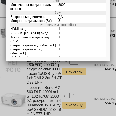
ресурс лампы:5000
50294
р
часов 1xUSB typeA
в корзину
1xHDMI 2.8кг MR.J
X6CD.001
Проектор Benq MH
560 DLP 3800Lm L
S (1920x1080) 2000
поставка на заказ
0:1 ресурс лампы:6
104973
000часов 2xHDMI
в корзину
2.3кг 9H.JNG77.13
R
Проектор Benq MW
560C DLP 4000Lm
LS 4000Lm ANSI (1
280x800) 20000:1 р
поставка на заказ
есурс лампы:10000
66261
р
в корзину
часов 1xUSB typeA
1xHDMI 2.3кг 9H.JT
D77.1NR
Проектор Benq MX
560 DLP 4000Lm L
S (1024x768) 2000
поставка на заказ
0:1 ресурс лампы:6
55452
р
000часов 1xUSB ty
в корзину
peA 2xHDMI 2.3кг 9
H.JNE77.1HR