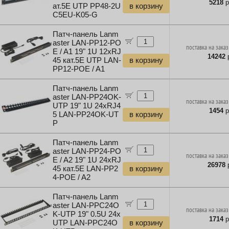
5218
р
ат.5E UTP PP48-2U
в корзину
C5EU-K05-G
Патч-панель Lanm
aster LAN-PP12-PO
поставка на заказ
E / A1 19" 1U 12xRJ
14242
р
45 кат.5E UTP LAN-
в корзину
PP12-POE / A1
Патч-панель Lanm
aster LAN-PP24OK-
поставка на заказ
UTP 19" 1U 24xRJ4
1454
р
5 LAN-PP24OK-UT
в корзину
P
Патч-панель Lanm
aster LAN-PP24-PO
поставка на заказ
E / A2 19" 1U 24xRJ
26978
р
45 кат.5E LAN-PP2
в корзину
4-POE / A2
Патч-панель Lanm
aster LAN-PPC24O
поставка на заказ
K-UTP 19" 0.5U 24x
1714
р
UTP LAN-PPC24O
в корзину