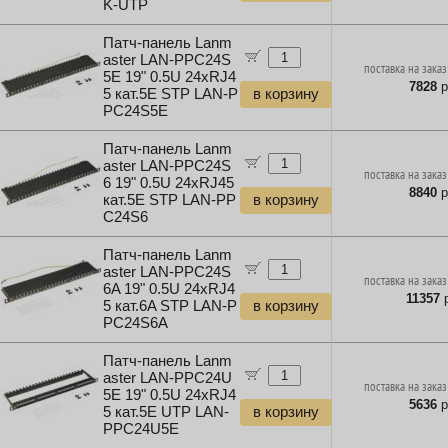
K-UTP
Патч-панель Lanm
aster LAN-PPC24S
поставка на заказ
5E 19" 0.5U 24xRJ4
7828
р
5 кат.5E STP LAN-P
в корзину
PC24S5E
Патч-панель Lanm
aster LAN-PPC24S
поставка на заказ
6 19" 0.5U 24xRJ45
8840
р
кат.5E STP LAN-PP
в корзину
C24S6
Патч-панель Lanm
aster LAN-PPC24S
поставка на заказ
6A 19" 0.5U 24xRJ4
11357
р
5 кат.6A STP LAN-P
в корзину
PC24S6A
Патч-панель Lanm
aster LAN-PPC24U
поставка на заказ
5E 19" 0.5U 24xRJ4
5636
р
5 кат.5E UTP LAN-
в корзину
PPC24U5E