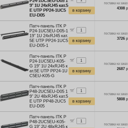
P24-1UC5EU-D05 1
поставка на заказ
9" 1U 24xRJ45 кат.5
4308
р
E UTP PP24-1UC5
в корзину
EU-D05
Патч-панель ITK P
P24-1UC5EU-D05-1
поставка на заказ
19" 1U 24xRJ45 кат.
3726
р
5E UTP PP24-1UC5
в корзину
EU-D05-1
Патч-панель ITK P
P24-1UC5EU-K05-
поставка на заказ
G 19" 1U 24xRJ45 к
2687
р
ат.5E UTP PP24-1U
в корзину
C5EU-K05-G
Патч-панель ITK P
P48-2UC5EU-D05 1
поставка на заказ
9" 2U 48xRJ45 кат.5
5808
р
E UTP PP48-2UC5
в корзину
EU-D05
Патч-панель ITK P
P48-2UC5EU-K05-
поставка на заказ
G 19" 2U 48xRJ45 к