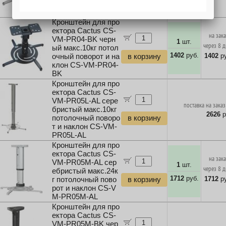
и наклон CS-VM-P
R04-AL
Кронштейн для про
ектора Cactus CS-
на зак
VM-PR04-BK черн
1
шт.
через 8 
ый макс.10кг потол
1402
руб.
1402
ру
очный поворот и на
в корзину
клон CS-VM-PR04-
BK
Кронштейн для про
ектора Cactus CS-
VM-PR05L-AL сере
поставка на заказ
бристый макс.10кг
2626
р
потолочный поворо
в корзину
т и наклон CS-VM-
PR05L-AL
Кронштейн для про
ектора Cactus CS-
на зак
VM-PR05M-AL сер
1
шт.
через 8 
ебристый макс.24к
1712
руб.
1712
ру
г потолочный пово
в корзину
рот и наклон CS-V
M-PR05M-AL
Кронштейн для про
ектора Cactus CS-
VM-PR05M-BK чер