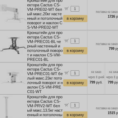
Кронштейн для про
ектора Cactus CS-
VM-PRE02-WT бел
поставка на заказ
ый макс.20кг насте
1726
р
нный и потолочный
в корзину
поворот и наклон C
S-VM-PRE02-WT
Кронштейн для про
ектора Cactus CS-
VM-PREC01-BL че
поставка на заказ
рный настенный и
799
ру
потолочный поворо
в корзину
т и наклон CS-VM-
PREC01-BL
Кронштейн для про
ектора Cactus CS-
на заказ
на зак
VM-PREC01-WT бе
через 8 дней
через 8 
лый макс.23кг пото
799
руб.
799
ру
лочный поворот и н
в корзину
аклон CS-VM-PRE
C01-WT
Кронштейн для про
ектора Cactus CS-
VM-PRV2-WT бел
поставка на заказ
ый макс.13.5кг наст
1515
р
енный и потолочны
в корзину