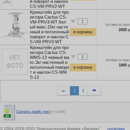
й поворот и наклон
CS-VM-PRV2-WT
Кронштейн для про
ектора Cactus CS-
VM-PRV3-WT бел
поставка на заказ
ый макс.15кг насте
2020
р
нный и потолочный
в корзину
поворот и наклон C
S-VM-PRV3-WT
Кронштейн для про
ектора Cactus CS-
WMS-13 черный ма
поставка на заказ
кс.3кг настенный и
1005
р
потолочный поворо
в корзину
т и наклон CS-WM
S-13
1
2
Скачать прайс-лист
(~10 Мб)
© 2004-2026 ООО "Компьютерная фирма «Багира»"
политика