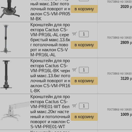
поставка на заказ
ный макс.10кг пото
2020
р
лочный поворот и н
в корзину
аклон CS-VM-PR05
M-BK
Кронштейн для про
ектора Cactus CS-
VM-PR16L-AL сере
поставка на заказ
бристый макс.13.6к
2809
р
г потолочный пово
в корзину
рот и наклон CS-V
M-PR16L-AL
Кронштейн для про
ектора Cactus CS-
VM-PR16L-BK черн
поставка на заказ
ый макс.13.6кг пото
3120
р
лочный поворот и н
в корзину
аклон CS-VM-PR16
L-BK
Кронштейн для про
ектора Cactus CS-
VM-PRE01-WT бел
поставка на заказ
ый макс.20кг насте
1009
р
нный и потолочный
в корзину
поворот и наклон C
S-VM-PRE01-WT