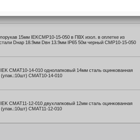
кт крепежа закладная ITK ITK-HP-28 М6х12 (упак.:1шт) ITK-HP-
орукав 15мм IEKCMP10-15-050 в ПВХ изол. в оплетке из
стали Dнар 18.9мм Dвн 13.9мм IP65 50м черный CMP10-15-050
 IEK CMAT10-14-010 однолапковый 14мм сталь оцинкованная
(упак.:10шт) CMAT10-14-010
 IEK CMAT11-12-010 двухлапковый 12мм сталь оцинкованная
(упак.:10шт) CMAT11-12-010