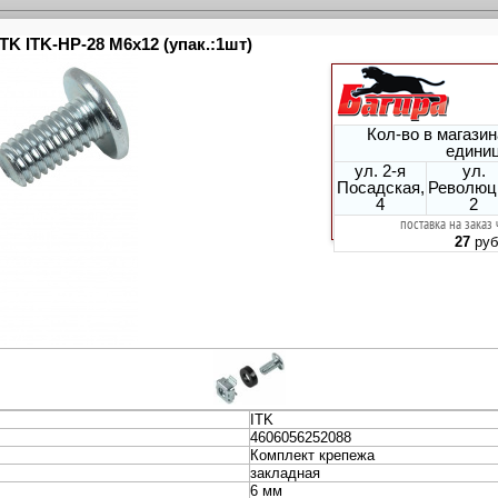
51132> Держатель двухкомпонентный (d=32мм)
тель IEK CTA10D-CF16-K02-100 с защелкой 16мм полистирол
й CTA10D-CF16-K02-100
тель IEK CTA10D-CF20-K02-100 с защелкой 20мм полистирол
й CTA10D-CF20-K02-100
тель IEK CTA10D-CF20-K41-100 с защелкой 20мм полистирол
 CTA10D-CF20-K41-100