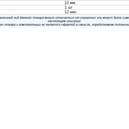
тель IEK CTA10D-CF25-K02-100 односторонний с защелкой
полистирол черный (упак.:1шт) CTA10D-CF25-K02-100
тель IEK CTA10D-CF32-K02-050 с защелкой 32мм полистирол
й CTA10D-CF32-K02-050
тель IEK CTA10D-CF32-K41-050 односторонний с защелкой
олистирол серый (упак.:1шт) CTA10D-CF32-K41-050
кт крепежа ITK ITK-HP-15 М6х15 (упак.:1шт) ITK-HP-15