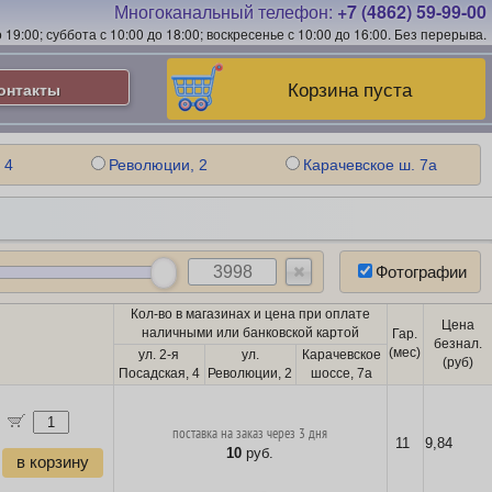
Многоканальный телефон:
+7 (4862) 59-99-00
19:00; суббота с 10:00 до 18:00; воскресенье с 10:00 до 16:00.
Без перерыва.
Корзина пуста
онтакты
 4
Революции, 2
Карачевское ш. 7а
Фотографии
Кол-во в магазинах и цена при оплате
Цена
наличными или банковской картой
Гар.
безнал.
(мес)
ул. 2-я
ул.
Карачевское
(руб)
Посадская, 4
Революции, 2
шоссе, 7а
поставка на заказ через 3 дня
11
9,84
10
руб.
в корзину