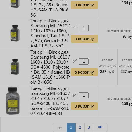
210, Standard, Тип
134
ру
1.8, Bk, 85 г, банка
в корзину
HB-SAM-T1.8-Bk-8
5G
Тонер Hi-Black для
Samsung ML-1510 /
1710 / 1630 / 1660,
поставка на заказ
Standard, Тип 1.8, B
97
ру
в корзину
k, 57 г, банка HB-S
AM-T1.8-Bk-57G
Тонер Hi-Black для
Samsung ML-1610 /
на заказ
на зак
1660 / 1910 / 2010 /
через 6 дней
через 6 
SCX-4600, Polyeste
227
руб.
227
ру
r, Bk, 85 г, банка HB
в корзину
-SAM-1610 / 1660-P
oly-Bk-85G
Тонер Hi-Black для
Samsung ML-2160 /
2164 / 2165 / 2167 /
поставка на заказ
SCX-3400, Bk, 45 г,
158
ру
в корзину
банка HB-SAM-216
0 / 2164-Bk-45G
1
2
3