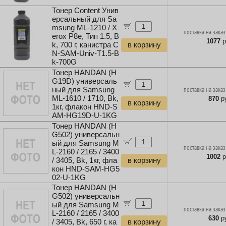
Тонер Content Унив
ерсальный для Sa
msung ML-1210 / X
поставка на заказ
erox P8e, Тип 1.5, B
1077
р
k, 700 г, канистра C
в корзину
N-SAM-Univ-T1.5-B
k-700G
Тонер HANDAN (H
G19D) универсаль
ный для Samsung
поставка на заказ
ML-1610 / 1710, Bk,
870
ру
в корзину
1кг, флакон HND-S
AM-HG19D-U-1KG
Тонер HANDAN (H
G502) универсальн
ый для Samsung M
поставка на заказ
L-2160 / 2165 / 3400
1002
р
/ 3405, Bk, 1кг, фла
в корзину
кон HND-SAM-HG5
02-U-1KG
Тонер HANDAN (H
G502) универсальн
ый для Samsung M
поставка на заказ
L-2160 / 2165 / 3400
630
ру
/ 3405, Bk, 650 г, ка
в корзину