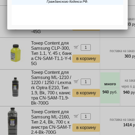
Тонер Content для
Samsung CLP-300,
поставка на заказ
Тип 1.1, M, 45 г, бан
303
ру
ка CN-SAM-T1.1-M
в корзину
-45G
Тонер Content для
Samsung CLP-300,
поставка на заказ
Тип 1.1, Y, 45 г, банк
303
ру
а CN-SAM-T1.1-Y-4
в корзину
5G
Тонер Content для
Samsung ML-1210 /
на зак
1220 / 1250 / Lexma
много
через 6 
rk Optra E210, Тип
940
руб.
940
ру
1.9, Bk, 700 г, канис
в корзину
тра CN-SAM-T1.9-
Bk-700G
Тонер Content для
Samsung ML-2160,
поставка на заказ
Тип 2.4, Bk, 700 г, к
1414
р
анистра CN-SAM-T
в корзину
2.4-Bk-700G