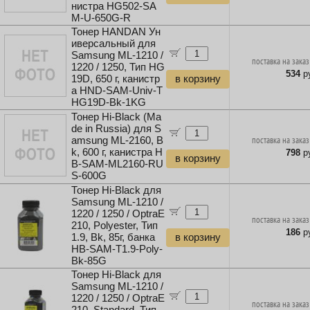
нистра HG502-SA
M-U-650G-R
Тонер HANDAN Ун
иверсальный для
Samsung ML-1210 /
поставка на заказ
1220 / 1250, Тип HG
534
ру
19D, 650 г, канистр
в корзину
а HND-SAM-Univ-T
HG19D-Bk-1KG
Тонер Hi-Black (Ma
de in Russia) для S
amsung ML-2160, B
поставка на заказ
k, 600 г, канистра H
798
ру
в корзину
B-SAM-ML2160-RU
S-600G
Тонер Hi-Black для
Samsung ML-1210 /
1220 / 1250 / OptraE
поставка на заказ
210, Polyester, Тип
186
ру
1.9, Bk, 85г, банка
в корзину
HB-SAM-T1.9-Poly-
Bk-85G
Тонер Hi-Black для
Samsung ML-1210 /
1220 / 1250 / OptraE
поставка на заказ