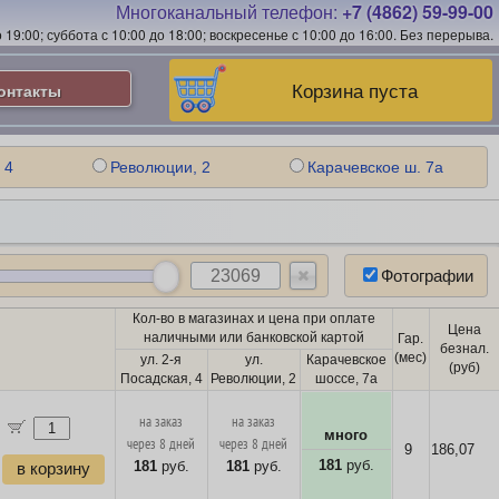
Многоканальный телефон:
+7 (4862) 59-99-00
19:00; суббота с 10:00 до 18:00; воскресенье с 10:00 до 16:00.
Без перерыва.
Корзина пуста
онтакты
 4
Революции, 2
Карачевское ш. 7а
Фотографии
Кол-во в магазинах и цена при оплате
Цена
наличными или банковской картой
Гар.
безнал.
(мес)
ул. 2-я
ул.
Карачевское
(руб)
Посадская, 4
Революции, 2
шоссе, 7а
на заказ
на заказ
много
через 8 дней
через 8 дней
9
186,07
181
руб.
181
руб.
181
руб.
в корзину