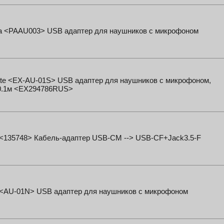
a <PAAU003> USB адаптер для наушников с микрофоном
te <EX-AU-01S> USB адаптер для наушников с микрофоном,
0.1м <EX294786RUS>
<135748> Кабель-адаптер USB-CM --> USB-CF+Jack3.5-F
t <AU-01N> USB адаптер для наушников с микрофоном