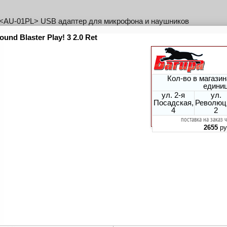
t <AU-01PL> USB адаптер для микрофона и наушников
t <AU-01SW> USB адаптер для наушников с микрофоном
t <AU-04PL> USB адаптер для наушников с микрофоном
.громкости, управление медиаплеером)
t <AU-05PL> USB-С адаптер для наушников с микрофоном
.громкости, управление медиаплеером)