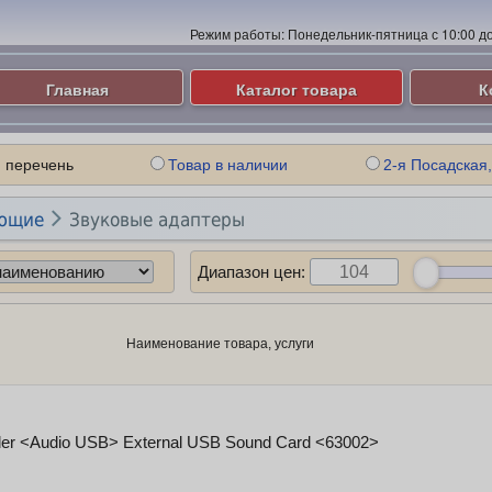
Режим работы:
Понедельник-пятница с 10:00 до 
Главная
Каталог товара
К
 перечень
Товар в наличии
2-я Посадская,

ющие
Звуковые адаптеры
Диапазон цен:
Наименование товара, услуги
er <Audio USB> External USB Sound Card <63002>