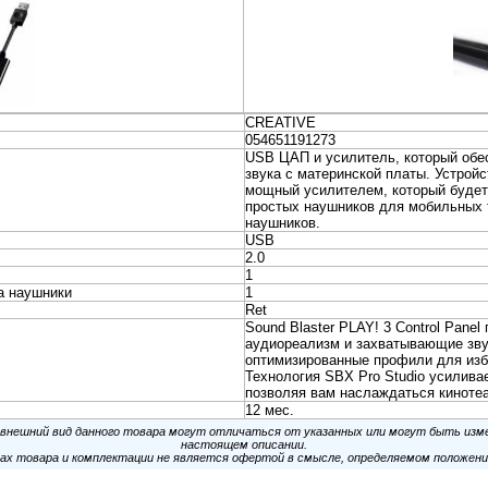
om <TA313U> USB адаптер для наушников и микрофона
und Card Virtual 7.1
und Card Virtual 5.1
on <CDRBB> USB2.0 Sound Card