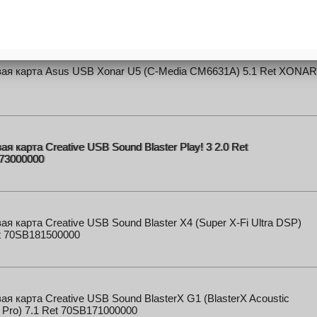
on <CDYB0> USB Sound Card
ая карта Asus USB Xonar U5 (С-Media CM6631A) 5.1 Ret XONAR
ая карта Creative USB Sound Blaster Play! 3 2.0 Ret
73000000
ая карта Creative USB Sound Blaster X4 (Super X-Fi Ultra DSP)
t 70SB181500000
ая карта Creative USB Sound BlasterX G1 (BlasterX Acoustic
 Pro) 7.1 Ret 70SB171000000