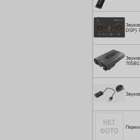
Инструменты и техника прочее
Звуков
DSP) 7
Звуков
70SB1
Звуко
Перехо