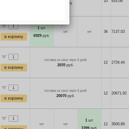
10
914,06
887
руб.
в корзину
1
шт.
нет
нет
36
7137,03
6929
руб.
в корзину
поставка на заказ через 8 дней
12
2734,44
2655
руб.
в корзину
поставка на заказ через 8 дней
12
20671,92
20070
руб.
в корзину
1
шт.
нет
нет
12
3500,89
3399
руб.