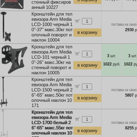
стенный фиксиров
анный 10227
Кронштейн для тел
евизора Arm Media
LCD-1000 черный 1
поставка на заказ
0"-37" макс.30кг пот
2930
р
в корзину
олочный поворот и
наклон 10004
Кронштейн для тел
евизора Arm Media
3
шт.
3
шт
LCD-101 черный 1
0"-26" макс.30кг на
1022
руб.
1022
ру
в корзину
стенный поворот и
наклон 10005
Кронштейн для тел
евизора Arm Media
LCD-1500 черный 2
поставка на заказ
6"-65" макс.50кг пот
5807
р
в корзину
олочный наклон 10
171
Кронштейн для тел
евизора Arm Media
LCD-1700 белый 2
поставка на заказ
6"-65" макс.55кг пот
8255
р
в корзину
олочный наклон 10