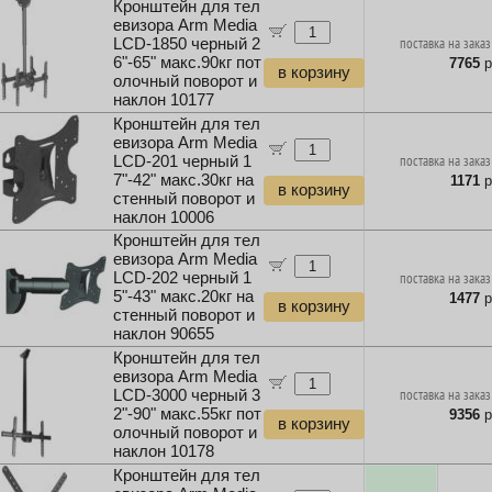
Кронштейн для тел
евизора Arm Media
LCD-1850 черный 2
поставка на заказ
6"-65" макс.90кг пот
7765
р
в корзину
олочный поворот и
наклон 10177
Кронштейн для тел
евизора Arm Media
LCD-201 черный 1
поставка на заказ
7"-42" макс.30кг на
1171
р
в корзину
стенный поворот и
наклон 10006
Кронштейн для тел
евизора Arm Media
LCD-202 черный 1
поставка на заказ
5"-43" макс.20кг на
1477
р
в корзину
стенный поворот и
наклон 90655
Кронштейн для тел
евизора Arm Media
LCD-3000 черный 3
поставка на заказ
2"-90" макс.55кг пот
9356
р
в корзину
олочный поворот и
наклон 10178
Кронштейн для тел