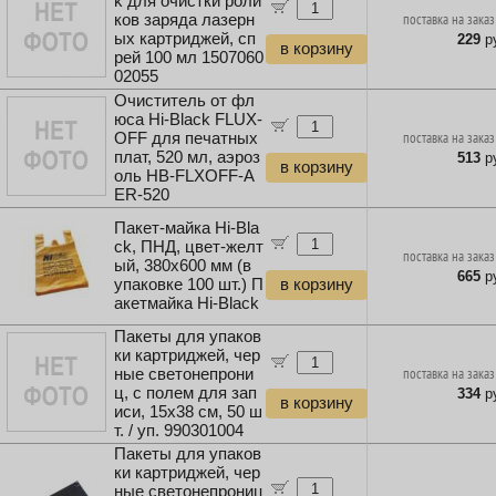
k для очистки роли
ков заряда лазерн
поставка на заказ
ых картриджей, сп
229
ру
в корзину
рей 100 мл 1507060
02055
Очиститель от фл
юса Hi-Black FLUX-
OFF для печатных
поставка на заказ
плат, 520 мл, аэроз
513
ру
в корзину
оль HB-FLXOFF-A
ER-520
Пакет-майка Hi-Bla
ck, ПНД, цвет-желт
поставка на заказ
ый, 380x600 мм (в
665
ру
упаковке 100 шт.) П
в корзину
акетмайка Hi-Black
Пакеты для упаков
ки картриджей, чер
ные светонепрони
поставка на заказ
ц, с полем для зап
334
ру
в корзину
иси, 15x38 см, 50 ш
т. / уп. 990301004
Пакеты для упаков
ки картриджей, чер
ные светонепрониц