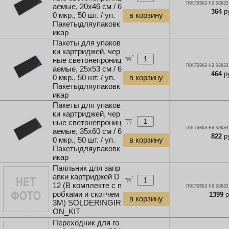
поставка на заказ
аемые, 20x46 см / 6
364
ру
0 мкр., 50 шт. / уп.
в корзину
Пакетыдляупаковк
икар
Пакеты для упаков
ки картриджей, чер
ные светонепрониц
поставка на заказ
аемые, 25x53 см / 6
464
ру
0 мкр., 50 шт. / уп.
в корзину
Пакетыдляупаковк
икар
Пакеты для упаков
ки картриджей, чер
ные светонепрониц
поставка на заказ
аемые, 35x60 см / 6
822
ру
0 мкр., 50 шт. / уп.
в корзину
Пакетыдляупаковк
икар
Паяльник для запр
авки картриджей D
12 (В комплекте с п
поставка на заказ
робками и скотчем
1399
р
в корзину
3M) SOLDERINGIR
ON_KIT
Переходник для го