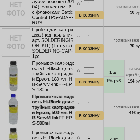
лубой воронки (204
0A), совместимый
поставка на заказ
с флаконами Static
90
ру
в корзину
Control TPS-ADAP-
RUS
Пробка для картри
джа (под паяльник
арт. SOLDERINGIR
поставка на заказ
ON_KIT) (1 штука)
30
ру
в корзину
SOLDERING-CAP-
1pc
Промывочная жидк
ость Hi-Black для с
на зак
1
шт.
труйных картридже
через 9 
й Epson, 180 мл. H
194
руб.
194
ру
в корзину
B-ServM-InkFF-EP
S-180ml
Промывочная жидк
ость Hi-Black для с
труйных картридже
поставка на заказ
й Epson, 500 мл. H
446
ру
в корзину
B-ServM-InkFF-EP
S-500ml
Промывочная жидк
ость Hi-Black для с
2
шт.