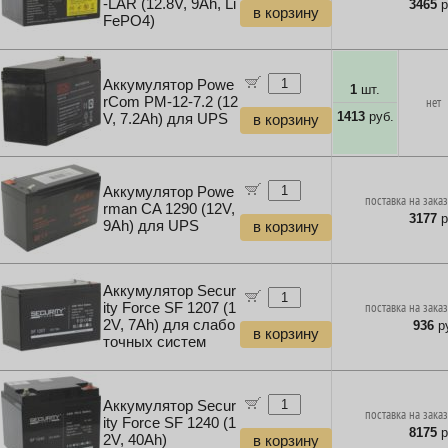
-LAR (12.8V, 9Ah, Li
3465
р
в корзину
FePO4)
Аккумулятор Powe
1
шт.
rCom PM-12-7.2 (12
нет
1413
руб.
V, 7.2Ah) для UPS
в корзину
Аккумулятор Powe
поставка на заказ
rman CA 1290 (12V,
3177
р
9Ah) для UPS
в корзину
Аккумулятор Secur
ity Force SF 1207 (1
поставка на заказ
2V, 7Ah) для слабо
936
ру
в корзину
точных систем
Аккумулятор Secur
поставка на заказ
ity Force SF 1240 (1
8175
р
2V, 40Ah)
в корзину