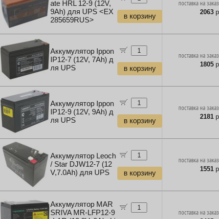
ate HRL 12-9 (12V,
поставка на заказ
9Ah) для UPS <EX
2063
р
в корзину
285659RUS>
Аккумулятор Ippon
поставка на заказ
IP12-7 (12V, 7Ah) д
1805
р
ля UPS
в корзину
Аккумулятор Ippon
поставка на заказ
IP12-9 (12V, 9Ah) д
2181
р
ля UPS
в корзину
Аккумулятор Leoch
поставка на заказ
/ Star DJW12-7 (12
1551
р
V,7.0Ah) для UPS
в корзину
Аккумулятор MAR
SRIVA MR-LFP12-9
поставка на заказ