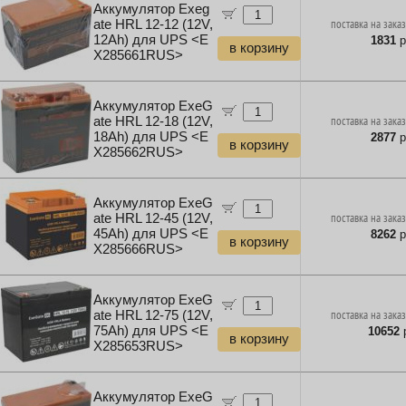
Аккумулятор Exeg
ate HRL 12-12 (12V,
поставка на заказ
12Ah) для UPS <E
1831
р
в корзину
X285661RUS>
Аккумулятор ExeG
ate HRL 12-18 (12V,
поставка на заказ
18Ah) для UPS <E
2877
р
в корзину
X285662RUS>
Аккумулятор ExeG
ate HRL 12-45 (12V,
поставка на заказ
45Ah) для UPS <E
8262
р
в корзину
X285666RUS>
Аккумулятор ExeG
ate HRL 12-75 (12V,
поставка на заказ
75Ah) для UPS <E
10652
р
в корзину
X285653RUS>
Аккумулятор ExeG