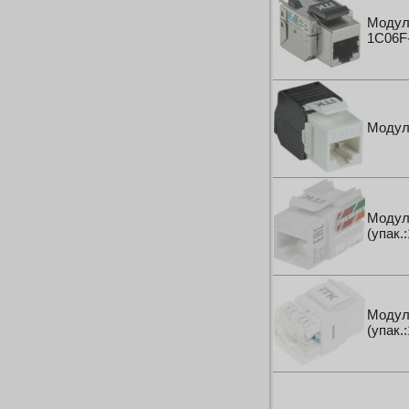
Модуль
1C06F
Модул
Модул
(упак.
Модул
(упак.