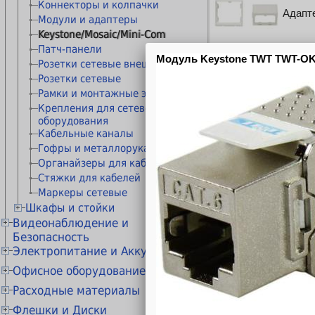
Коннекторы и колпачки
Адапт
Модули и адаптеры
Keystone/Mosaic/Mini-Com
Патч-панели
Розетки сетевые внешние
Розетки сетевые
Адапт
Рамки и монтажные элементы
Крепления для сетевого
оборудования
Кабельные каналы
Гофры и металлорукава
Адапте
Органайзеры для кабелей
0109
Стяжки для кабелей
Маркеры сетевые
Шкафы и стойки
Видеонаблюдение и
Шкафы напольные
Адапте
Безопасность
Шкафы настенные
стальн
Электропитание и Аккумуляторы
Комплекты видеонаблюдения
Стойки и стеллажи
Видеорегистраторы
Блоки и адаптеры питания
Кронштейны настенные
Офисное оборудование
Коммутаторы и маршрутизаторы
Источники бесперебойного питания
Блоки питания для ноутбуков
Патч-панели
IP телефония
Расходные материалы
(Ethernet)
Стабилизаторы напряжения
Блоки питания для
Вентиляторные модули
Телефоны DECT
Бумага - Плёнки - Этикетки
Сетевые хранилища
Адапте
светодиодных лент
Флешки и Диски
Инверторы
Блоки распределения питания
Телефоны проводные