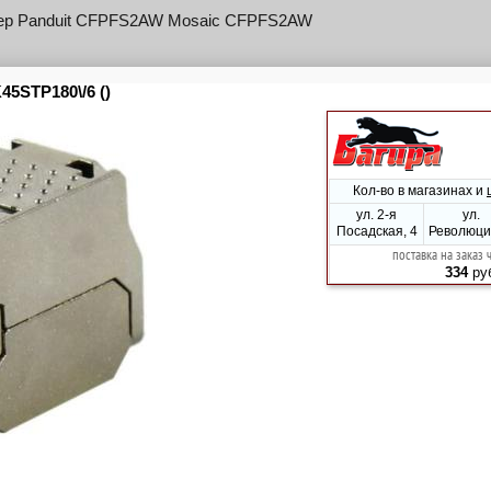
ер Panduit CFPFS2AW Mosaic CFPFS2AW
ер Panduit CFPFS2SBL наклад. 45x45 Mini-Com 2 CFPFS2SBL
р Rexant 02-0109 проходн. Keystone RJ45 кат.6 FTP серый 02-
р Suprlan 10-0316-1 проходн. Keystone RJ45 кат.5E FTP бронз.
ой 10-0316-1
р проходной Lanmaster LAN-OK-USB20-AA / V-WH (упак.:1шт)