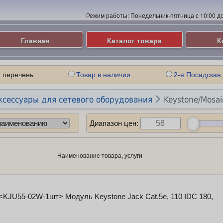
Режим работы:
Понедельник-пятница с 10:00 до 
Главная
Каталог товара
К
 перечень
Товар в наличии
2-я Посадская,

ксессуары для сетевого оборудования
Keystone/Mosai
Диапазон цен:
Наименование товара, услуги
 <KJU55-02W-1шт> Модуль Keystone Jack Cat.5e, 110 IDC 180,