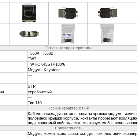
лый LAN-OK-USB20-AA / V-WH
ка Lanmaster LAN-SIP-23HDMI-WH накладная встраиваемая
x без крышки Mosaic пластик белый LAN-SIP-23HDMI-WH
а Panduit CFA1FSAW-X прямая со шторкой 22.5x45 1xMini-Com
елый (упак.:10шт) CFA1FSAW-X
ка Lanmaster TWT-SA1-WH настенная 62x67x30мм крышка
one ПВХ белый TWT-SA1-WH
ка Lanmaster TWT-SA2-WH настенная 62x67x30мм крышка
one ПВХ белый TWT-SA2-WH