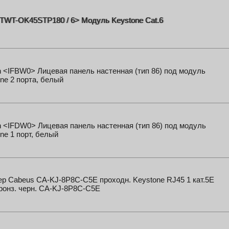
TWT-OK45STP180 / 6> Модуль Keystone Cat.6
n <IFBW0> Лицевая панель настенная (тип 86) под модуль
ne 2 порта, белый
n <IFDW0> Лицевая панель настенная (тип 86) под модуль
ne 1 порт, белый
р Cabeus CA-KJ-8P8C-C5E проходн. Keystone RJ45 1 кат.5E
ронз. черн. CA-KJ-8P8C-C5E