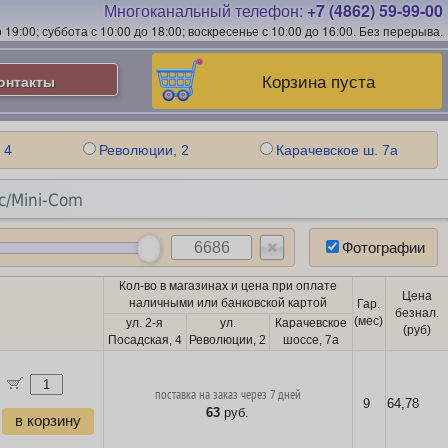
Многоканальный телефон:
+7 (4862) 59-99-00
19:00; суббота с 10:00 до 18:00; воскресенье с 10:00 до 16:00.
Без перерыва.
Корзина пуста
онтакты
 4
Революции, 2
Карачевское ш. 7а
c/Mini-Com
Фотографии
Кол-во в магазинах и цена при оплате
Цена
наличными или банковской картой
Гар.
безнал.
(мес)
ул. 2-я
ул.
Карачевское
(руб)
Посадская, 4
Революции, 2
шоссе, 7а
поставка на заказ через 7 дней
9
64,78
63
руб.
в корзину