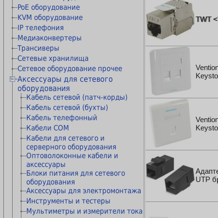
PoE оборудование
Патч-панели
KVM оборудование
Вентиляторные модули
TWT <
IP телефония
Блоки распределения питания
Медиаконвертеры
Кабельные органайзеры
Трансиверы
Полки для шкафов
Сетевые хранилища
Аксессуары для шкафов и стоек
Ventio
Сетевое оборудование прочее
Keysto
Аксессуары для сетевого
оборудования
Кабель сетевой (патч-корды)
Кабель сетевой (бухты)
Кабель телефонный
Ventio
Кабели COM
Keysto
Кабели для сетевого и
серверного оборудования
Оптоволоконные кабели и
аксессуары
Адапте
Блоки питания для сетевого
UTP б
оборудования
Аксесcуары для электромонтажа
Инструменты и тестеры
Мультиметры и измерители тока