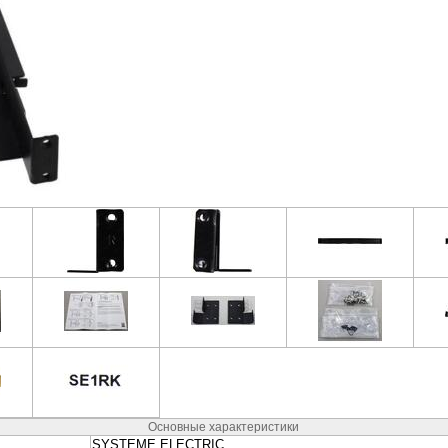
неры
Колонки и Акустические
Наушники и Гарниту
системы
вание
Видеонаблюдение и
Электропитание и
Безопасность
Аккумуляторы