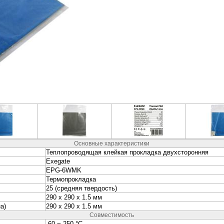
неры
Колонки и Акустические
Наушники и Гарниту
системы
вание
Видеонаблюдение и
Электропитание и
Безопасность
Аккумуляторы