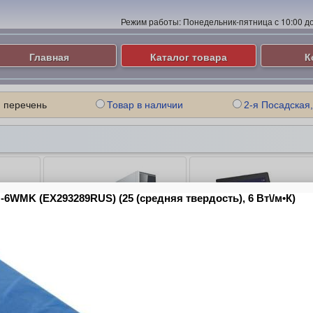
Режим работы:
Понедельник-пятница с 10:00 до 
Главная
Каталог товара
К
 перечень
Товар в наличии
2-я Посадская,
ые
Компьютеры и Серверы
Ноутбуки
ие