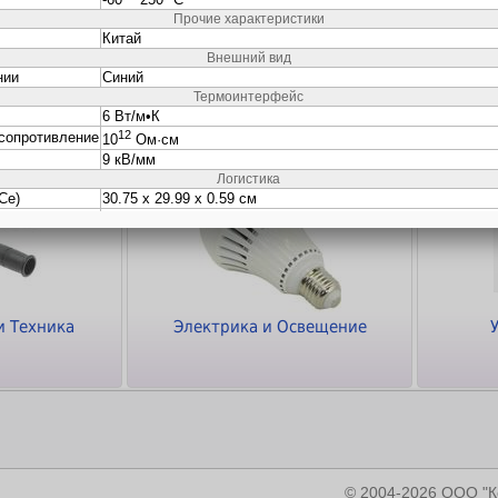
ки
Кабели и Переходники
Программное
обеспечение
и Техника
Электрика и Освещение
© 2004-2026 ООО 