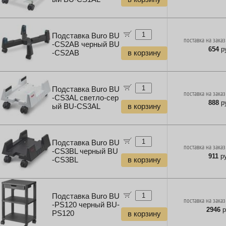
Подставка Buro BU
поставка на заказ
-CS2AB черный BU
654
ру
-CS2AB
в корзину
Подставка Buro BU
поставка на заказ
-CS3AL светло-сер
888
ру
ый BU-CS3AL
в корзину
Подставка Buro BU
поставка на заказ
-CS3BL черный BU
911
ру
-CS3BL
в корзину
Подставка Buro BU
поставка на заказ
-PS120 черный BU-
2946
р
PS120
в корзину