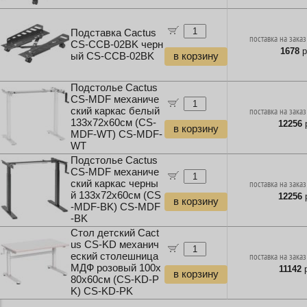
Подставка Cactus
поставка на заказ
CS-CCB-02BK черн
1678
р
ый CS-CCB-02BK
в корзину
Подстолье Cactus
CS-MDF механиче
ский каркас белый
поставка на заказ
133x72x60см (CS-
12256
р
в корзину
MDF-WT) CS-MDF-
WT
Подстолье Cactus
CS-MDF механиче
ский каркас черны
поставка на заказ
й 133x72x60см (CS
12256
р
в корзину
-MDF-BK) CS-MDF
-BK
Стол детский Cact
us CS-KD механич
еский столешница
поставка на заказ
МДФ розовый 100x
11142
р
в корзину
80x60см (CS-KD-P
K) CS-KD-PK