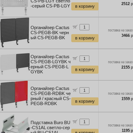
CS-PB-LGY светло
2512
р
-серый CS-PB-LGY
в корзину
Органайзер Cactus
поставка на заказ
CS-PEGB-BK черн
3466
р
ый CS-PEGB-BK
в корзину
Органайзер Cactus
CS-PEGB-LGYBK ч
поставка на заказ
ерный CS-PEGB-L
2155
р
в корзину
GYBK
Органайзер Cactus
CS-PEGB-RDBK че
поставка на заказ
рный / красный CS-
1559
р
в корзину
PEGB-RDBK
Подставка Buro BU
поставка на заказ
-CS1AL светло-сер
1195
р
ый BU-CS1AL
в корзину