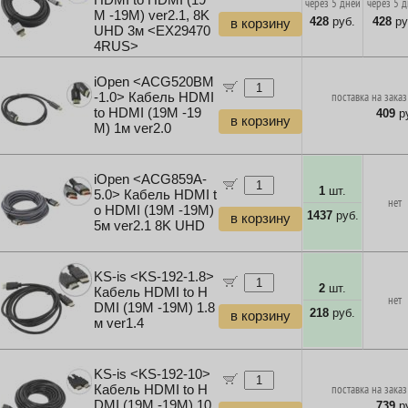
HDMI to HDMI (19
через 5 дней
через 5 
M -19M) ver2.1, 8K
428
руб.
428
ру
в корзину
UHD 3м <EX29470
4RUS>
iOpen <ACG520BM
-1.0> Кабель HDMI
поставка на заказ
to HDMI (19M -19
409
ру
в корзину
M) 1м ver2.0
iOpen <ACG859A-
1
шт.
5.0> Кабель HDMI t
нет
o HDMI (19M -19M)
1437
руб.
в корзину
5м ver2.1 8K UHD
KS-is <KS-192-1.8>
2
шт.
Кабель HDMI to H
нет
DMI (19M -19M) 1.8
218
руб.
в корзину
м ver1.4
KS-is <KS-192-10>
Кабель HDMI to H
поставка на заказ
DMI (19M -19M) 10
739
ру