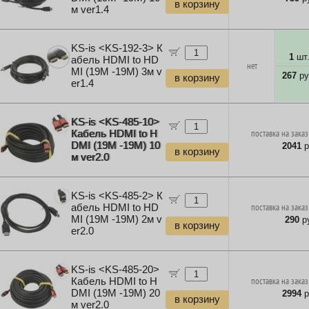
в корзину
м ver1.4
KS-is <KS-192-3> К
1
шт
абель HDMI to HD
нет
MI (19M -19M) 3м v
267
ру
в корзину
er1.4
KS-is <KS-485-10>
Кабель HDMI to H
поставка на заказ
DMI (19M -19M) 10
2041
р
в корзину
м ver2.0
KS-is <KS-485-2> К
абель HDMI to HD
поставка на заказ
MI (19M -19M) 2м v
290
ру
в корзину
er2.0
KS-is <KS-485-20>
Кабель HDMI to H
поставка на заказ
DMI (19M -19M) 20
2994
р
в корзину
м ver2.0