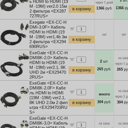
1
шт
ь HDMI to HDMI (19
через 5 дней
M -19M) ver2.0 15м
1366
ру
1366
руб.
в корзину
2 фильтра <EX287
727RUS>
Exegate <EX-CC-H
DMI-3.0F> Кабель
HDMI to HDMI (19
нет
нет
M -19M) ver1.4b 3м
в корзину
2 фильтра <EX294
690RUS>
ExeGate <EX-CC-H
DMI8K-2.0> Кабель
на зак
2
шт.
HDMI to HDMI (19
через 5 
M -19M) ver2.1, 8K
265
руб.
265
ру
в корзину
UHD 2м <EX29470
2RUS>
ExeGate <EX-CC-H
DMI8K-2.0F> Кабе
на зак
ль HDMI to HDMI
много
через 5 
(19M -19M) ver2.1,
304
руб.
304
ру
8K UHD 2.0м 2 фил
в корзину
ьтра <EX294703RU
S>
ExeGate <EX-CC-H
DMI8K-3.0> Кабель
на заказ
на зак