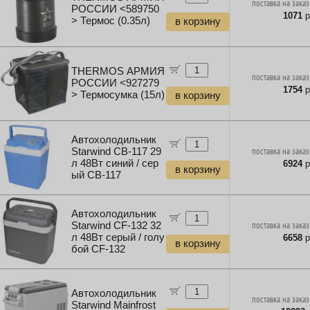
поставка на заказ
РОССИИ <589750
1071
р
> Термос (0.35л)
в корзину
THERMOS АРМИЯ
поставка на заказ
РОССИИ <927279
1754
р
> Термосумка (15л)
в корзину
Автохолодильник
Starwind CB-117 29
поставка на заказ
л 48Вт синий / сер
6924
р
в корзину
ый CB-117
Автохолодильник
Starwind CF-132 32
поставка на заказ
л 48Вт серый / голу
6658
р
в корзину
бой CF-132
Автохолодильник
поставка на заказ
Starwind Mainfrost