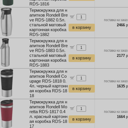
RDS-1816
Термокружка для н
апитков Rondell Bre
ve RDS-1882 0.5л.
поставка на заказ
стальной матовый
2466
р
в корзину
картонная коробка
RDS-1882
Термокружка для н
апитков Rondell Bre
ve RDS-1883 0.5л.
поставка на заказ
стальной матовый
2177
р
в корзину
картонная коробка
RDS-1883
Термокружка для н
апитков Rondell Co
upage RDS-1818 0.
поставка на заказ
4л. черный картонн
1635
р
в корзину
ая коробка RDS-18
18
Термокружка для н
апитков Rondell Mo
retta RDS-1817 0.4
поставка на заказ
л. красный картонн
1664
р
в корзину
ая коробка RDS-18
17