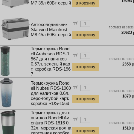
19293
р
M7 35л 60Вт серый
в корзину
Автохолодильник
поставка на заказ
Starwind Mainfrost
20623
р
M8 45л 60Вт серый
в корзину
Термокружка Rond
ell Arabesco RDS-1
967 для напитков
поставка на заказ
0.57л. зеленый кар
2358
р
в корзину
т. коробка RDS-196
7
Термокружка Rond
ell Nubes RDS-1969
поставка на заказ
для напитков 0.6л.
1870
р
серо-голубой карт.
в корзину
коробка RDS-1969
Термокружка для н
апитков Rondell Av
entura RDS-1816 0.
поставка на заказ
32л. морская волна
1510
р
в корзину
картонная коробка