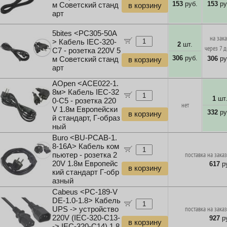
153
руб.
153
ру
м Советский станд
в корзину
арт
5bites <PC305-50A
на зак
> Кабель IEC-320-
2
шт.
через 7 
C7 - розетка 220V 5
306
руб.
306
ру
м Советский станд
в корзину
арт
AOpen <ACE022-1.
8м> Кабель IEC-32
1
шт
0-C5 - розетка 220
нет
V 1.8м Европейски
332
ру
в корзину
й стандарт, Г-образ
ный
Buro <BU-PCAB-1.
8-16A> Кабель ком
пьютер - розетка 2
поставка на заказ
20V 1.8м Европейс
617
ру
в корзину
кий стандарт Г-обр
азный
Cabeus <PC-189-V
DE-1.0-1.8> Кабель
UPS -> устройство
поставка на заказ
220V (IEC-320-C13-
927
ру
в корзину
-> IEC-320-C14) 1.8