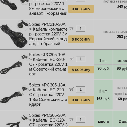
поставка на заказ
р - розетка 220V 1.
349
ру
8м Европейский ст
в корзину
андарт, Г-образный
5bites <PC210-30A
> Кабель компьюте
поставка на заказ
р - розетка 220V 3м
253
ру
Европейский станд
в корзину
арт, Г-образный
5bites <PC305-10A
> Кабель IEC-320-
1
шт.
мног
C7 - розетка 220V 1
90
руб.
90
руб
м Советский станд
в корзину
арт
5bites <PC305-18A
на зак
> Кабель IEC-320-
2
шт.
через 7 
C7 - розетка 220V
168
руб.
168
ру
1.8м Советский ста
в корзину
ндарт
5bites <PC305-30A
> Кабель IEC-320-
много
2
шт
C7 - розетка 220V 3