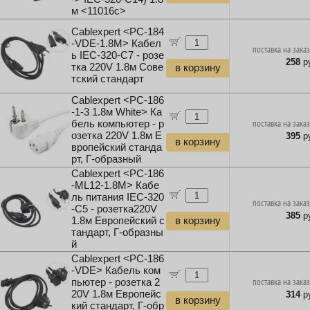
м <11016c>
Cablexpert <PC-184
-VDE-1.8M> Кабел
поставка на заказ
ь IEC-320-C7 - розе
258
ру
тка 220V 1.8м Сове
в корзину
тский стандарт
Cablexpert <PC-186
-1-3 1.8м White> Ка
бель компьютер - р
поставка на заказ
озетка 220V 1.8м Е
395
ру
в корзину
вропейский станда
рт, Г-образный
Cablexpert <PC-186
-ML12-1.8M> Кабе
ль питания IEC-320
поставка на заказ
-C5 - розетка220V
385
ру
1.8м Европейский с
в корзину
тандарт, Г-образны
й
Cablexpert <PC-186
-VDE> Кабель ком
пьютер - розетка 2
поставка на заказ
20V 1.8м Европейс
314
ру
в корзину
кий стандарт, Г-обр