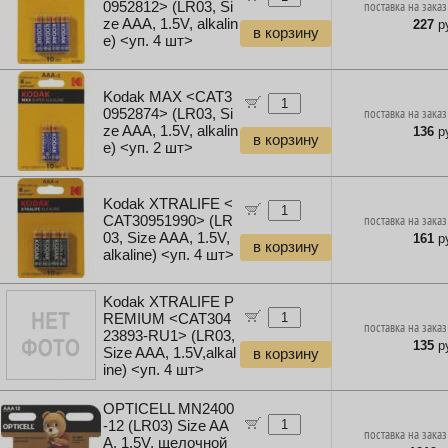
0952812> (LR03, Si
поставка на заказ
ze AAA, 1.5V, alkalin
227
ру
в корзину
e) <уп. 4 шт>
Kodak MAX <CAT3
0952874> (LR03, Si
поставка на заказ
ze AAA, 1.5V, alkalin
136
ру
в корзину
e) <уп. 2 шт>
Kodak XTRALIFE <
CAT30951990> (LR
поставка на заказ
03, Size AAA, 1.5V,
161
ру
в корзину
alkaline) <уп. 4 шт>
Kodak XTRALIFE P
REMIUM <CAT304
поставка на заказ
23893-RU1> (LR03,
135
ру
Size AAA, 1.5V,alkal
в корзину
ine) <уп. 4 шт>
OPTICELL MN2400
-12 (LR03) Size AA
поставка на заказ
A, 1.5V, щелочной