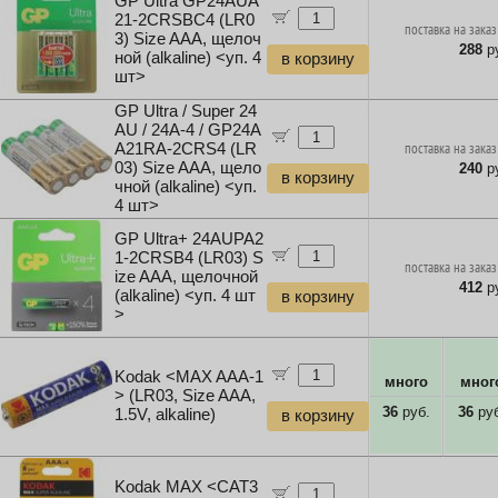
GP Ultra GP24AUA
21-2CRSBC4 (LR0
поставка на заказ
3) Size AAA, щелоч
288
ру
ной (alkaline) <уп. 4
в корзину
шт>
GP Ultra / Super 24
AU / 24A-4 / GP24A
A21RA-2CRS4 (LR
поставка на заказ
03) Size AAA, щело
240
ру
в корзину
чной (alkaline) <уп.
4 шт>
GP Ultra+ 24AUPA2
1-2CRSB4 (LR03) S
поставка на заказ
ize AAA, щелочной
412
ру
(alkaline) <уп. 4 шт
в корзину
>
Kodak <MAX AAA-1
много
мног
> (LR03, Size AAA,
36
руб.
36
руб
1.5V, alkaline)
в корзину
Kodak MAX <CAT3