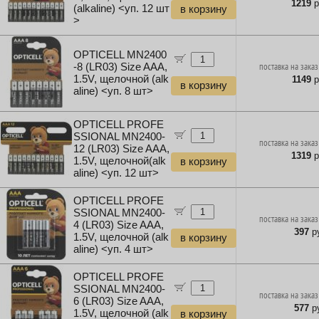
1219
р
(alkaline) <уп. 12 шт
в корзину
>
OPTICELL MN2400
-8 (LR03) Size AAA,
поставка на заказ
1.5V, щелочной (alk
1149
р
в корзину
aline) <уп. 8 шт>
OPTICELL PROFE
SSIONAL MN2400-
поставка на заказ
12 (LR03) Size AAA,
1319
р
1.5V, щелочной(alk
в корзину
aline) <уп. 12 шт>
OPTICELL PROFE
SSIONAL MN2400-
поставка на заказ
4 (LR03) Size AAA,
397
ру
1.5V, щелочной (alk
в корзину
aline) <уп. 4 шт>
OPTICELL PROFE
SSIONAL MN2400-
поставка на заказ
6 (LR03) Size AAA,
577
ру
1.5V, щелочной (alk
в корзину