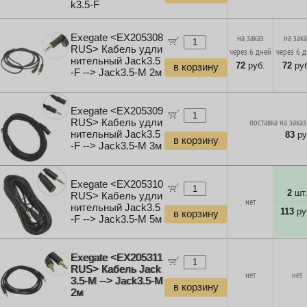
k3.5-F
Exegate <EX205308
на заказ
на зак
RUS> Кабель удли
через 6 дней
через 6 
нительный Jack3.5
72
руб.
72
руб
в корзину
-F --> Jack3.5-M 2м
Exegate <EX205309
RUS> Кабель удли
поставка на заказ
нительный Jack3.5
83
ру
в корзину
-F --> Jack3.5-M 3м
Exegate <EX205310
2
шт
RUS> Кабель удли
нет
нительный Jack3.5
113
ру
в корзину
-F --> Jack3.5-M 5м
Exegate <EX205311
RUS> Кабель Jack
нет
нет
3.5-M --> Jack3.5-M
в корзину
2м