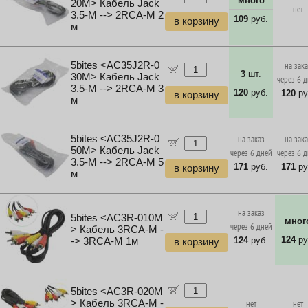
много
20M> Кабель Jack
нет
3.5-M --> 2RCA-M 2
109
руб.
в корзину
м
5bites <AC35J2R-0
на зак
3
шт.
30M> Кабель Jack
через 6 
3.5-M --> 2RCA-M 3
120
руб.
120
ру
в корзину
м
5bites <AC35J2R-0
на заказ
на зак
50M> Кабель Jack
через 6 дней
через 6 
3.5-M --> 2RCA-M 5
171
руб.
171
ру
в корзину
м
на заказ
5bites <AC3R-010M
мног
через 6 дней
> Кабель 3RCA-M -
124
ру
124
руб.
-> 3RCA-M 1м
в корзину
5bites <AC3R-020M
> Кабель 3RCA-M -
нет
нет