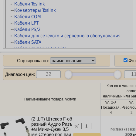
Батарейки "Крона"
Кабели Toslink
Патч-панели
Расходные материалы STAR
Батарейки "Таблетки"
Конвертеры Toslink
Розетки сетевые внешние
Расходные материалы прочие
Батарейки прочие
Кабели COM
Розетки сетевые
Материалы для обслуживания принтеров
Кабели LPT
Рамки и монтажные элементы
Чистящие средства
Кабели PS/2
Крепления для сетевого оборудования
Кабели для сетевого и серверного оборудования
Кабельные каналы
Кабели SATA
Гофры и металлорукава
Кабели питания 5V-12V
Органайзеры для кабелей
Кабели питания 220V
Стяжки для кабелей
Сортировка по:
Фо
Кабели антенные
Маркеры сетевые
Кабель коаксиальный (бухты)
Кабель сетевой (патч-корды)
Диапазон цен:
Кабель сетевой (бухты)
Кол-во в магазин
Кабель телефонный
опла
Кабель силовой (бухты)
наличными или бан
Аксессуары для майнинга
Наименование товара, услуги
ул. 2-я
ул.
Планки и панели портов
Посадская,
Революц
Органайзеры для кабелей
4
2
Стяжки для кабелей
(2 ШТ) Штекер Г-об
разный Аудио Разъ
Кабели и переходники прочие
ем Мини-Джек 3,5
поставка на заказ
Программное обеспечение
мм Стерео под пай
300
ру