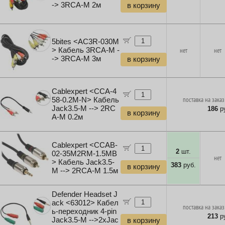
-> 3RCA-M 2м
в корзину
5bites <AC3R-030M
> Кабель 3RCA-M -
нет
нет
-> 3RCA-M 3м
в корзину
Cablexpert <CCA-4
58-0.2M-N> Кабель
поставка на заказ
Jack3.5-M --> 2RC
186
ру
в корзину
A-M 0.2м
Cablexpert <CCAB-
2
шт.
02-35M2RM-1.5MB
нет
> Кабель Jack3.5-
383
руб.
в корзину
M --> 2RCA-M 1.5м
Defender Headset J
ack <63012> Кабел
поставка на заказ
ь-переходник 4-pin
213
ру
Jack3.5-M -->2xJac
в корзину