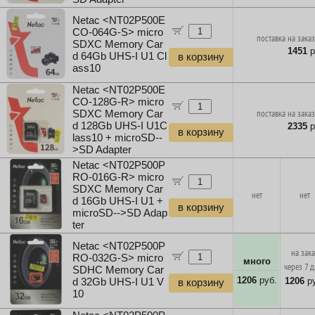
Netac <NT02P500E
CO-064G-S> micro
поставка на заказ
SDXC Memory Car
1451
р
d 64Gb UHS-I U1 Cl
в корзину
ass10
Netac <NT02P500E
CO-128G-R> micro
SDXC Memory Car
поставка на заказ
d 128Gb UHS-I U1C
2335
р
в корзину
lass10 + microSD--
>SD Adapter
Netac <NT02P500P
RO-016G-R> micro
SDXC Memory Car
нет
нет
d 16Gb UHS-I U1 +
в корзину
microSD-->SD Adap
ter
Netac <NT02P500P
на зак
RO-032G-S> micro
много
через 7 
SDHC Memory Car
1206
руб.
1206
ру
d 32Gb UHS-I U1 V
в корзину
10