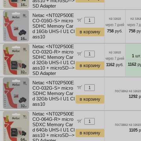
ass10 + microSD-->
SD Adapter
Netac <NT02P500E
на заказ
на зак
CO-016G-S> micro
через 7 дней
через 7 
SDHC Memory Car
758
руб.
758
ру
d 16Gb UHS-I U1 Cl
в корзину
ass10
Netac <NT02P500E
CO-032G-R> micro
на заказ
1
шт
SDHC Memory Car
через 7 дней
d 32Gb UHS-I U1 Cl
1162
ру
1162
руб.
в корзину
ass10 + microSD-->
SD Adapter
Netac <NT02P500E
CO-032G-S> micro
поставка на заказ
SDHC Memory Car
1292
р
d 32Gb UHS-I U1 Cl
в корзину
ass10
Netac <NT02P500E
CO-064G-R> micro
SDXC Memory Car
поставка на заказ
d 64Gb UHS-I U1 Cl
1105
р
в корзину
ass10 + microSD-->
SD Adapter