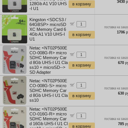
3430
р
128Gb A1 V10 UHS
в корзину
-I U1
Kingston <SDCS3 /
64GBSP> microSD
поставка на заказ
XC Memory Card 6
1706
р
4Gb A1 V10 UHS-I
в корзину
U1
Netac <NT02P500E
CO-008G-R> micro
SDHC Memory Car
поставка на заказ
d 8Gb UHS-I U1 Cla
670
ру
в корзину
ss10 + microSD-->
SD Adapter
Netac <NT02P500E
CO-008G-S> micro
поставка на заказ
SDHC Memory Car
630
ру
d 8Gb UHS-I U1 Cla
в корзину
ss10
Netac <NT02P500E
CO-016G-R> micro
SDHC Memory Car
поставка на заказ
d 16Gb UHS-I U1 Cl
785
ру
в корзину