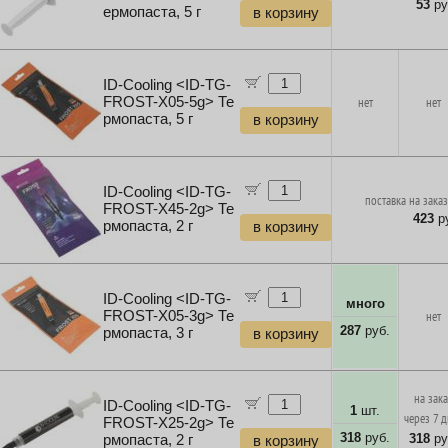
53
ру
ермопаста, 5 г
в корзину
ID-Cooling <ID-TG-
FROST-X05-5g> Те
нет
нет
рмопаста, 5 г
в корзину
ID-Cooling <ID-TG-
поставка на заказ
FROST-X45-2g> Те
423
ру
рмопаста, 2 г
в корзину
ID-Cooling <ID-TG-
много
FROST-X05-3g> Те
нет
287
руб.
рмопаста, 3 г
в корзину
на зак
ID-Cooling <ID-TG-
1
шт.
через 7 
FROST-X25-2g> Те
318
руб.
318
ру
рмопаста, 2 г
в корзину