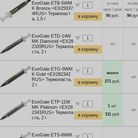
ExeGate ETB-5WM
на заказ
на зак
K Bronze <EX29337
через 7 дней
через 7 
4RUS> Термопаст
90
руб.
90
руб
в корзину
а, 1.5 г
ExeGate ETD-14W
MK Daimond <EX28
нет
нет
2339RUS> Термопа
в корзину
ста, 2 г
ExeGate ETG-9WM
много
K Gold <EX282342
нет
RUS> Термопаста,
271
руб.
в корзину
2 г
ExeGate ETP-11W
1
шт.
MK Platinum <EX28
нет
2341RUS> Термопа
311
руб.
в корзину
ста, 2 г
ExeGate ETS-6WM