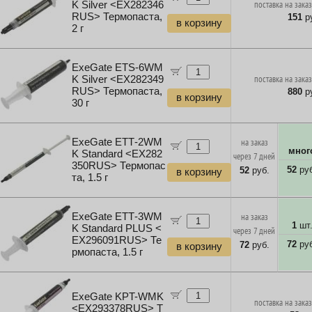
K Silver <EX282346
поставка на заказ
RUS> Термопаста,
151
ру
в корзину
2 г
ExeGate ETS-6WM
K Silver <EX282349
поставка на заказ
RUS> Термопаста,
880
ру
в корзину
30 г
ExeGate ETТ-2WM
на заказ
мног
K Standard <EX282
через 7 дней
350RUS> Термопас
52
руб
52
руб.
в корзину
та, 1.5 г
ExeGate ETТ-3WM
на заказ
1
шт
K Standard PLUS <
через 7 дней
EX296091RUS> Те
72
руб
72
руб.
в корзину
рмопаста, 1.5 г
ExeGate KPT-WMK
поставка на заказ
<EX293378RUS> Т