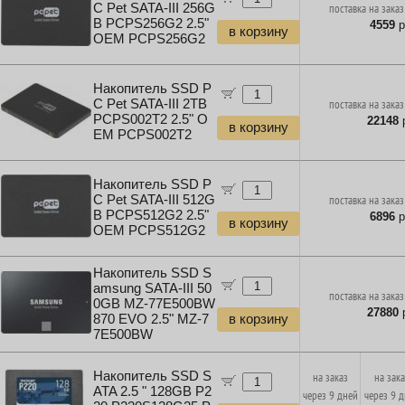
C Pet SATA-III 256G
поставка на заказ
B PCPS256G2 2.5"
4559
р
в корзину
OEM PCPS256G2
Накопитель SSD P
C Pet SATA-III 2TB
поставка на заказ
PCPS002T2 2.5" O
22148
р
в корзину
EM PCPS002T2
Накопитель SSD P
C Pet SATA-III 512G
поставка на заказ
B PCPS512G2 2.5"
6896
р
в корзину
OEM PCPS512G2
Накопитель SSD S
amsung SATA-III 50
поставка на заказ
0GB MZ-77E500BW
27880
р
870 EVO 2.5" MZ-7
в корзину
7E500BW
Накопитель SSD S
на заказ
на зак
ATA 2.5 " 128GB P2
через 9 дней
через 9 