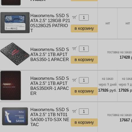
Накопитель SSD S
ATA 2.5" 128GB P21
нет
нет
0S128G25 PATRIO
в корзину
T
Накопитель SSD S
поставка на заказ
ATA 2.5" 1TB AP1T
17428
р
BAS350-1 APACER
в корзину
Накопитель SSD S
на заказ
на зак
ATA 2.5" 1TB AP1T
через 9 дней
через 9 
BAS350XR-1 APAC
17926
руб.
17926
р
в корзину
ER
Накопитель SSD S
ATA 2.5" 1TB NT01
поставка на заказ
SA500-1T0-S3X NE
17667
р
в корзину
TAC