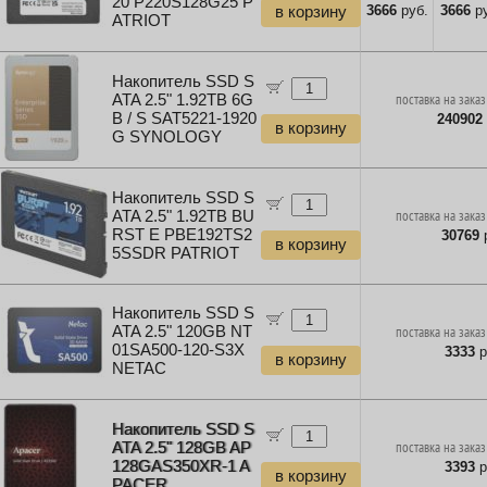
20 P220S128G25 P
3666
руб.
3666
ру
в корзину
ATRIOT
Накопитель SSD S
ATA 2.5" 1.92TB 6G
поставка на заказ
B / S SAT5221-1920
240902
в корзину
G SYNOLOGY
Накопитель SSD S
ATA 2.5" 1.92TB BU
поставка на заказ
RST E PBE192TS2
30769
р
в корзину
5SSDR PATRIOT
Накопитель SSD S
ATA 2.5" 120GB NT
поставка на заказ
01SA500-120-S3X
3333
р
в корзину
NETAC
Накопитель SSD S
ATA 2.5" 128GB AP
поставка на заказ
128GAS350XR-1 A
3393
р
в корзину
PACER