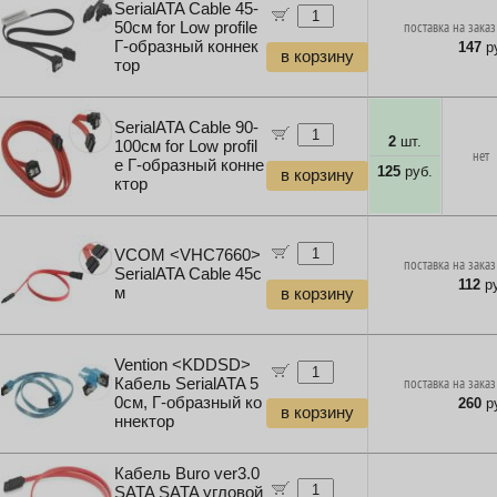
SerialATA Cable 45-
50см for Low profile
поставка на заказ
Г-образный коннек
147
ру
в корзину
тор
SerialATA Cable 90-
2
шт.
100см for Low profil
нет
e Г-образный конне
125
руб.
в корзину
ктор
VCOM <VHC7660>
поставка на заказ
SerialATA Cable 45с
112
ру
м
в корзину
Vention <KDDSD>
Кабель SerialATA 5
поставка на заказ
0см, Г-образный ко
260
ру
в корзину
ннектор
Кабель Buro ver3.0
SATA SATA угловой