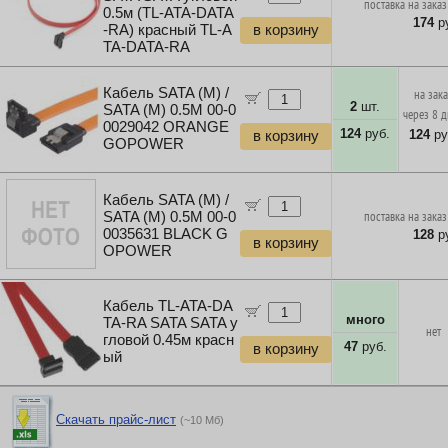
поставка на заказ
0.5м (TL-ATA-DATA
174
ру
-RA) красный TL-A
в корзину
TA-DATA-RA
Кабель SATA (M) /
на зак
2
шт.
SATA (M) 0.5M 00-0
через 8 
0029042 ORANGE
124
руб.
124
ру
в корзину
GOPOWER
Кабель SATA (M) /
SATA (M) 0.5M 00-0
поставка на заказ
0035631 BLACK G
128
ру
в корзину
OPOWER
Кабель TL-ATA-DA
много
TA-RA SATA SATA у
нет
гловой 0.45м красн
47
руб.
в корзину
ый
Скачать прайс-лист
(~10 Мб)