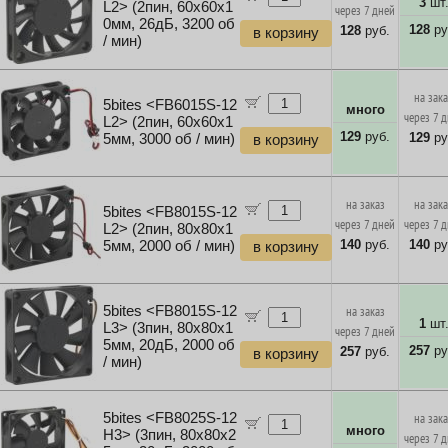
3
шт
L2> (2пин, 60x60x1
через 7 дней
0мм, 26дБ, 3200 об
128
ру
128
руб.
в корзину
/ мин)
на зак
5bites <FB6015S-12
много
через 7 
L2> (2пин, 60x60x1
129
руб.
129
ру
5мм, 3000 об / мин)
в корзину
на заказ
на зак
5bites <FB8015S-12
через 7 дней
через 7 
L2> (2пин, 80x80x1
140
руб.
140
ру
5мм, 2000 об / мин)
в корзину
5bites <FB8015S-12
на заказ
1
шт
L3> (3пин, 80x80x1
через 7 дней
5мм, 20дБ, 2000 об
257
ру
257
руб.
в корзину
/ мин)
5bites <FB8025S-12
на зак
много
H3> (3пин, 80x80x2
через 7 