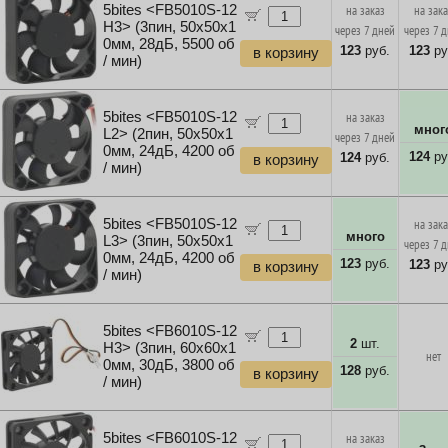
5bites <FB5010S-12
на заказ
на зак
H3> (3пин, 50x50x1
через 7 дней
через 7 
0мм, 28дБ, 5500 об
123
руб.
123
ру
в корзину
/ мин)
5bites <FB5010S-12
на заказ
мног
L2> (2пин, 50x50x1
через 7 дней
0мм, 24дБ, 4200 об
124
ру
124
руб.
в корзину
/ мин)
5bites <FB5010S-12
на зак
много
L3> (3пин, 50x50x1
через 7 
0мм, 24дБ, 4200 об
123
руб.
123
ру
в корзину
/ мин)
5bites <FB6010S-12
2
шт.
H3> (3пин, 60x60x1
нет
0мм, 30дБ, 3800 об
128
руб.
в корзину
/ мин)
5bites <FB6010S-12
на заказ