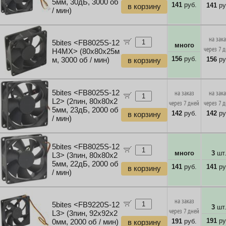
5мм, 30дБ, 3000 об
141
руб.
141
ру
в корзину
/ мин)
на зак
5bites <FB8025S-12
много
через 7 
H4MX> (80x80x25м
156
руб.
156
ру
м, 3000 об / мин)
в корзину
5bites <FB8025S-12
на заказ
на зак
L2> (2пин, 80x80x2
через 7 дней
через 7 
5мм, 23дБ, 2000 об
142
руб.
142
ру
в корзину
/ мин)
5bites <FB8025S-12
много
3
шт
L3> (3пин, 80x80x2
5мм, 22дБ, 2000 об
141
руб.
141
ру
в корзину
/ мин)
на заказ
5bites <FB9220S-12
3
шт
через 7 дней
L3> (3пин, 92x92x2
191
ру
191
руб.
0мм, 2000 об / мин)
в корзину