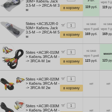
3
шт.
30M> Кабель Jack
через 9 
3.5-M --> 2RCA-M 3
119
руб.
119
ру
в корзину
м
5bites <AC35J2R-0
на заказ
на зак
50M> Кабель Jack
через 9 дней
через 9 
3.5-M --> 2RCA-M 5
169
руб.
169
ру
в корзину
м
на заказ
5bites <AC3R-010M
мног
через 9 дней
> Кабель 3RCA-M -
123
ру
123
руб.
-> 3RCA-M 1м
в корзину
5bites <AC3R-020M
> Кабель 3RCA-M -
нет
нет
-> 3RCA-M 2м
в корзину
5bites <AC3R-030M
> Кабель 3RCA-M -
нет
нет