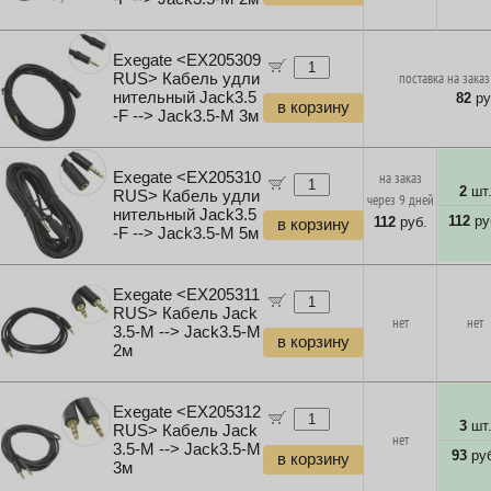
Exegate <EX205309
RUS> Кабель удли
поставка на заказ
нительный Jack3.5
82
ру
в корзину
-F --> Jack3.5-M 3м
Exegate <EX205310
на заказ
2
шт
RUS> Кабель удли
через 9 дней
нительный Jack3.5
112
ру
112
руб.
в корзину
-F --> Jack3.5-M 5м
Exegate <EX205311
RUS> Кабель Jack
нет
нет
3.5-M --> Jack3.5-M
в корзину
2м
Exegate <EX205312
3
шт
RUS> Кабель Jack
нет
3.5-M --> Jack3.5-M
93
руб
в корзину
3м