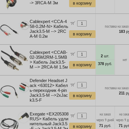
-> 3RCA-M 3м
в корзину
Cablexpert <CCA-4
58-0.2M-N> Кабель
поставка на заказ
Jack3.5-M --> 2RC
183
ру
в корзину
A-M 0.2м
Cablexpert <CCAB-
2
шт.
02-35M2RM-1.5MB
нет
> Кабель Jack3.5-
378
руб.
в корзину
M --> 2RCA-M 1.5м
Defender Headset J
ack <63012> Кабел
поставка на заказ
ь-переходник 4-pin
211
ру
Jack3.5-M -->2xJac
в корзину
k3.5-F
Exegate <EX205308
на заказ
на зак
RUS> Кабель удли
через 9 дней
через 9 
нительный Jack3.5
71
руб.
71
руб
в корзину
-F --> Jack3.5-M 2м