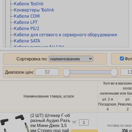
Батарейки "Крона"
Кабели Toslink
Патч-панели
Расходные материалы STAR
Батарейки "Таблетки"
Конвертеры Toslink
Розетки сетевые внешние
Расходные материалы прочие
Батарейки прочие
Кабели COM
Розетки сетевые
Материалы для обслуживания принтеров
Кабели LPT
Рамки и монтажные элементы
Чистящие средства
Кабели PS/2
Крепления для сетевого оборудования
Кабели для сетевого и серверного оборудования
Кабельные каналы
Кабели SATA
Гофры и металлорукава
Кабели питания 5V-12V
Органайзеры для кабелей
Кабели питания 220V
Стяжки для кабелей
Сортировка по:
Фо
Кабели антенные
Маркеры сетевые
Кабель коаксиальный (бухты)
Кабель сетевой (патч-корды)
Диапазон цен:
Кабель сетевой (бухты)
Кол-во в магазин
Кабель телефонный
опла
Кабель силовой (бухты)
наличными или бан
Аксессуары для майнинга
Наименование товара, услуги
ул. 2-я
ул.
Планки и панели портов
Посадская,
Революц
Органайзеры для кабелей
4
2
Стяжки для кабелей
(2 ШТ) Штекер Г-об
разный Аудио Разъ
Кабели и переходники прочие
ем Мини-Джек 3,5
поставка на заказ
Программное обеспечение
мм Стерео под пай
356
ру