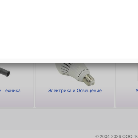
ки
Кабели и Переходники
Программное
обеспечение
и Техника
Электрика и Освещение
© 2004-2026 ООО 