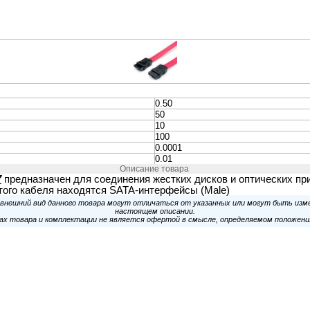
неры
Колонки и Акустические
Наушники и Гарниту
системы
вание
Видеонаблюдение и
Электропитание и
Безопасность
Аккумуляторы