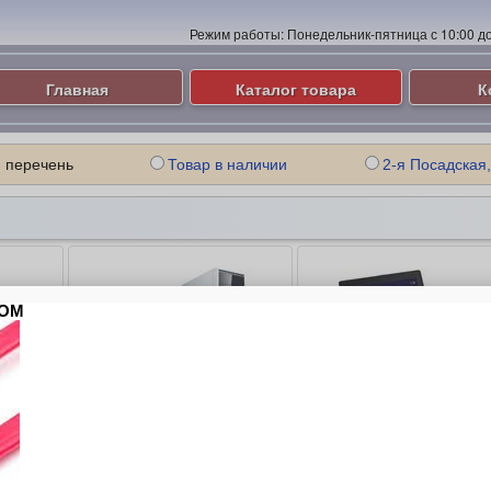
Режим работы:
Понедельник-пятница с 10:00 до 
Главная
Каталог товара
К
 перечень
Товар в наличии
2-я Посадская,
ые
Компьютеры и Серверы
Ноутбуки
ие