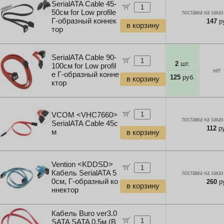
SerialATA Cable 45-
50см for Low profile
поставка на заказ
Г-образный коннек
147
ру
в корзину
тор
SerialATA Cable 90-
2
шт.
100см for Low profil
нет
e Г-образный конне
125
руб.
в корзину
ктор
VCOM <VHC7660>
поставка на заказ
SerialATA Cable 45с
112
ру
м
в корзину
Vention <KDDSD>
Кабель SerialATA 5
поставка на заказ
0см, Г-образный ко
260
ру
в корзину
ннектор
Кабель Buro ver3.0
SATA SATA 0.5м (B