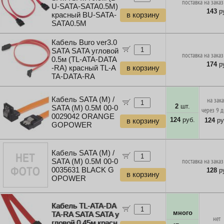
поставка на заказ
U-SATA-SATA0.5M)
143
ру
красный BU-SATA-
в корзину
SATA0.5M
Кабель Buro ver3.0
SATA SATA угловой
поставка на заказ
0.5м (TL-ATA-DATA
174
ру
-RA) красный TL-A
в корзину
TA-DATA-RA
Кабель SATA (M) /
на зак
2
шт.
SATA (M) 0.5M 00-0
через 9 
0029042 ORANGE
124
руб.
124
ру
в корзину
GOPOWER
Кабель SATA (M) /
SATA (M) 0.5M 00-0
поставка на заказ
0035631 BLACK G
128
ру
в корзину
OPOWER
Кабель TL-ATA-DA
много
TA-RA SATA SATA у
нет
гловой 0.45м красн