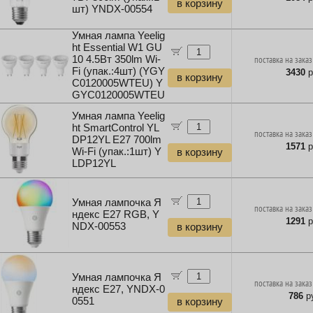
в корзину
шт) YNDX-00554
Умная лампа Yeelig
ht Essential W1 GU
10 4.5Вт 350lm Wi-
поставка на заказ
Fi (упак.:4шт) (YGY
3430
р
в корзину
C0120005WTEU) Y
GYC0120005WTEU
Умная лампа Yeelig
ht SmartControl YL
поставка на заказ
DP12YL E27 700lm
1571
р
Wi-Fi (упак.:1шт) Y
в корзину
LDP12YL
Умная лампочка Я
поставка на заказ
ндекс E27 RGB, Y
1291
р
NDX-00553
в корзину
Умная лампочка Я
поставка на заказ
ндекс E27, YNDX-0
786
ру
0551
в корзину