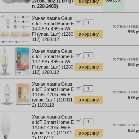
866
руб.
2700K, 802.11 b / g /
в корзину
n, 220-240В)
Умная лампа Gaus
s IoT Smart Home E
поставка на заказ
14 4.5Вт 495lm Wi-
956
ру
Fi (упак.:1шт) (1260
в корзину
112) 1260112
Умная лампа Gaus
s IoT Smart Home E
поставка на заказ
14 4.5Вт 495lm Wi-
853
ру
Fi (упак.:1шт) (1280
в корзину
112) 1280112
Умная лампа Gaus
s IoT Smart Home E
поставка на заказ
14 5Вт 470lm Wi-Fi
679
ру
(упак.:1шт) (110011
в корзину
2) 1100112
Умная лампа Gaus
s IoT Smart Home E
поставка на заказ
14 5Вт 470lm Wi-Fi
833
ру
(упак.:1шт) (111011
в корзину
2) 1110112