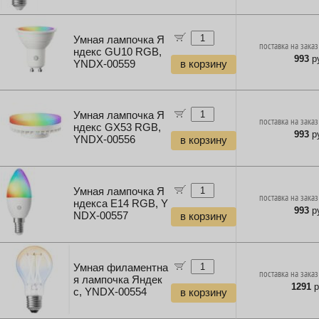
Умная лампочка Я
поставка на заказ
ндекс GU10 RGB,
993
ру
YNDX-00559
в корзину
Умная лампочка Я
поставка на заказ
ндекс GX53 RGB,
993
ру
YNDX-00556
в корзину
Умная лампочка Я
поставка на заказ
ндекса E14 RGB, Y
993
ру
NDX-00557
в корзину
Умная филаментна
поставка на заказ
я лампочка Яндек
1291
р
с, YNDX-00554
в корзину