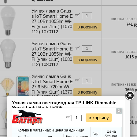
Умная лампа Gaus
s IoT Smart Home E
поставка на заказ
27 10Вт 1055lm Wi-
741
ру
Fi (упак.:1шт) (1070
в корзину
112) 1070112
Умная лампа Gaus
s IoT Smart Home E
поставка на заказ
27 10Вт 1055lm Wi-
1015
р
Fi (упак.:1шт) (1080
в корзину
112) 1080112
Умная лампа Gaus
s IoT Smart Home E
поставка на заказ
27 6.5Вт 720lm Wi-
1655
р
Fi (упак.:1шт) (1370
в корзину
112) 1370112
Умная лампа Gaus
s IoT Smart Home E
поставка на заказ
27 6.5Вт 806lm Wi-
1101
р
Fi (упак.:1шт) (1200
в корзину
112) 1200112