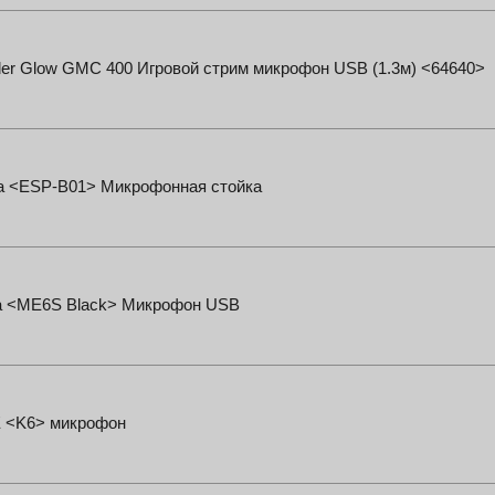
er Glow GMC 400 Игровой стрим микрофон USB (1.3м) <64640>
a <ESP-B01> Микрофонная стойка
ra <ME6S Black> Микрофон USB
E <K6> микрофон