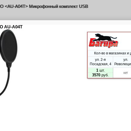
 <AU-A04T> Микрофонный комплект USB
 <AU-A03T> Микрофонный комплект для игрового стриминга
 <AU-PM461TR RGB> Микрофонный комплект USB
tz <M4U> микрофон + USB конвертер
tz <Pod Pack 1> студийный конденсаторный микрофон USB +