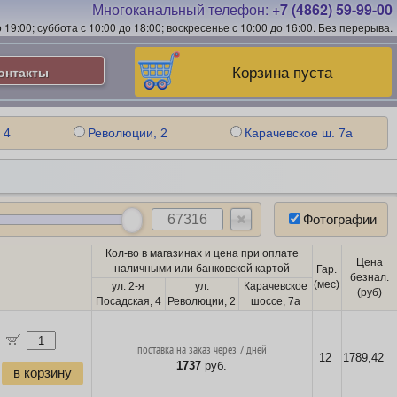
Многоканальный телефон:
+7 (4862) 59-99-00
19:00; суббота с 10:00 до 18:00; воскресенье с 10:00 до 16:00.
Без перерыва.
Корзина пуста
онтакты
 4
Революции, 2
Карачевское ш. 7а
Фотографии
Кол-во в магазинах и цена при оплате
Цена
наличными или банковской картой
Гар.
безнал.
(мес)
ул. 2-я
ул.
Карачевское
(руб)
Посадская, 4
Революции, 2
шоссе, 7а
поставка на заказ через 7 дней
12
1789,42
1737
руб.
в корзину