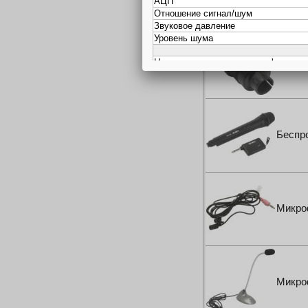
Аморт
Беспр
Микроф
Микроф