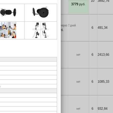
нет
нет
10
3892,76
3779
руб.
в корзину
поставка на заказ через 7 дней
6
491,34
477
руб.
в корзину
2
шт.
нет
нет
6
2413,66
2343
руб.
в корзину
1
шт.
нет
нет
6
1085,33
1054
руб.
в корзину
1
шт.
нет
нет
6
932,84
906
руб.