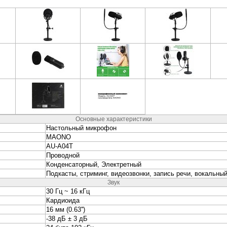
ируемый держатель на струбцине
x <RDM-115> Настольный проводной микрофон
x <RDM-169 Black> Настольный проводной микрофон
x <RWM-100 Black> Беспроводной динамический микрофон
x <RWM-101 Black> Динамический микрофон