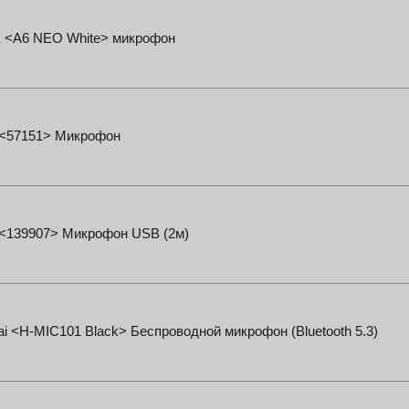
E <A6 NEO White> микрофон
<57151> Микрофон
<139907> Микрофон USB (2м)
i <H-MIC101 Black> Беспроводной микрофон (Bluetooth 5.3)