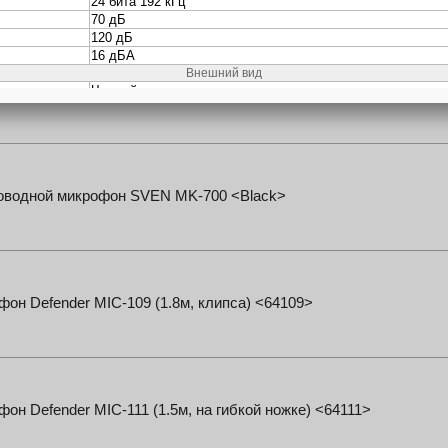
изирующее крепление для микрофонов Beyerdynamic ZSH20
оводной микрофон SVEN MK-700 <Black>
он Defender MIC-109 (1.8м, клипса) <64109>
он Defender MIC-111 (1.5м, на гибкой ножке) <64111>