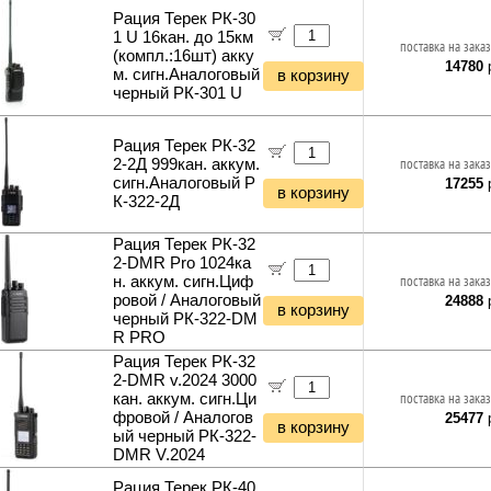
Рация Терек РК-30
1 U 16кан. до 15км
поставка на заказ
(компл.:16шт) акку
14780
р
м. сигн.Аналоговый
в корзину
черный РК-301 U
Рация Терек РК-32
2-2Д 999кан. аккум.
поставка на заказ
сигн.Аналоговый Р
17255
р
в корзину
К-322-2Д
Рация Терек РК-32
2-DMR Pro 1024ка
н. аккум. сигн.Циф
поставка на заказ
ровой / Аналоговый
24888
р
в корзину
черный РК-322-DM
R PRO
Рация Терек РК-32
2-DMR v.2024 3000
кан. аккум. сигн.Ци
поставка на заказ
фровой / Аналогов
25477
р
в корзину
ый черный РК-322-
DMR V.2024
Рация Терек РК-40