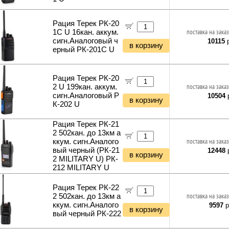
Кабель коаксиальный (бухты)
Автожидкости
Кусторезы и садовые ножницы
Светодиодные прожекторы
Кабель сетевой (патч-корды)
Автомасла
Садовые измельчители
Фитосветильники и фитолампы
Рация Терек РК-20
Кабель сетевой (бухты)
Аксессуары для автомобиля
Газонокосилки и триммеры
Светильники настольные
1С U 16кан. аккум.
поставка на заказ
Кабель телефонный
Культиваторы и мотоблоки
сигн.Аналоговый ч
10115
р
Фонари и мобильные светильники
в корзину
Кабель силовой (бухты)
Снегоуборщики и подметальщики
ерный РК-201С U
Ночники и декоративные светильники
Аксессуары для майнинга
Мотобуры
Гирлянды и гибкий неон
Планки и панели портов
Отбойные молотки
Органайзеры для кабелей
Рация Терек РК-20
Вибротехника
2 U 199кан. аккум.
поставка на заказ
Стяжки для кабелей
Бетономешалки
сигн.Аналоговый Р
10504
р
Кабели и переходники прочие
в корзину
Садовые инструменты
К-202 U
Наборы инструментов
Рация Терек РК-21
Хранение инструментов
2 502кан. до 13км а
Удлинители силовые
ккум. сигн.Аналого
поставка на заказ
Фонари и мобильные светильники
вый черный (РК-21
12448
р
в корзину
Мультитулы и ножи
2 MILITARY U) РК-
Инструменты и техника прочее
212 MILITARY U
Рация Терек РК-22
2 502кан. до 13км а
поставка на заказ
ккум. сигн.Аналого
9597
р
в корзину
вый черный РК-222