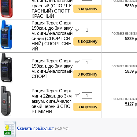
м. сигн.Аналоговый
поставка на заказ
красный (СПОРТ К
5839
р
в корзину
РАСНЫЙ) СПОРТ
КРАСНЫЙ
Рация Терек Спорт
199кан. до 3км акку
м. сигн.Аналоговый
поставка на заказ
синий (СПОРТ СИ
5839
р
в корзину
НИЙ) СПОРТ СИН
ИЙ
Рация Терек Спорт
199кан. до 3км акку
поставка на заказ
м. сигн.Аналоговый
5839
р
в корзину
СПОРТ
Рация Терек Спорт
мини 22кан. до 3км
поставка на заказ
аккум. сигн.Аналог
5127
р
овый черный СПО
в корзину
РТ МИНИ
Скачать прайс-лист
(~10 Мб)