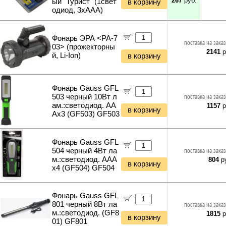
267
руб.
ый "Турист" (1свет
в корзину
одиод, 3xAAA)
Фонарь ЭРА <PA-7
поставка на заказ
03> (прожекторны
2141
р
й, Li-Ion)
в корзину
Фонарь Gauss GFL
503 черный 10Вт л
поставка на заказ
ам.:светодиод. AA
1157
р
в корзину
Ax3 (GF503) GF503
Фонарь Gauss GFL
504 черный 4Вт ла
поставка на заказ
м.:светодиод. AAA
804
ру
в корзину
x4 (GF504) GF504
Фонарь Gauss GFL
801 черный 8Вт ла
поставка на заказ
м.:светодиод. (GF8
1815
р
в корзину
01) GF801