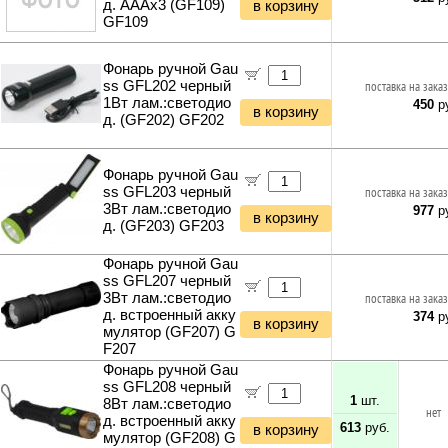
д. AAAx3 (GF109)
в корзину
GF109
Фонарь ручной Gau
ss GFL202 черный
поставка на заказ
1Вт лам.:светодио
450
ру
в корзину
д. (GF202) GF202
Фонарь ручной Gau
ss GFL203 черный
поставка на заказ
3Вт лам.:светодио
977
ру
в корзину
д. (GF203) GF203
Фонарь ручной Gau
ss GFL207 черный
3Вт лам.:светодио
поставка на заказ
д. встроенный акку
374
ру
в корзину
мулятор (GF207) G
F207
Фонарь ручной Gau
ss GFL208 черный
1
шт.
8Вт лам.:светодио
нет
д. встроенный акку
613
руб.
в корзину
мулятор (GF208) G