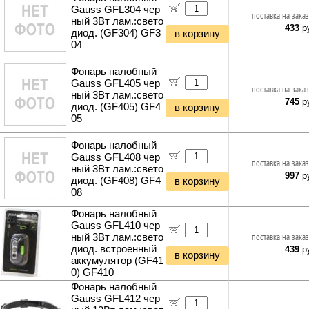
Gauss GFL304 чер
поставка на заказ
ный 3Вт лам.:свето
433
ру
диод. (GF304) GF3
в корзину
04
Фонарь налобный
Gauss GFL405 чер
поставка на заказ
ный 3Вт лам.:свето
745
ру
диод. (GF405) GF4
в корзину
05
Фонарь налобный
Gauss GFL408 чер
поставка на заказ
ный 3Вт лам.:свето
997
ру
диод. (GF408) GF4
в корзину
08
Фонарь налобный
Gauss GFL410 чер
ный 3Вт лам.:свето
поставка на заказ
диод. встроенный
439
ру
в корзину
аккумулятор (GF41
0) GF410
Фонарь налобный
Gauss GFL412 чер