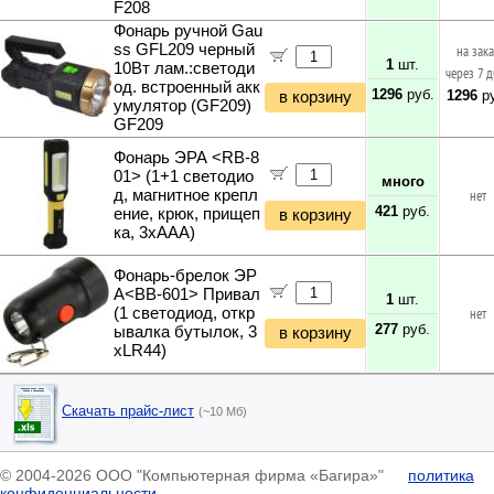
F208
Фонарь ручной Gau
ss GFL209 черный
на зак
1
шт.
10Вт лам.:светоди
через 7 
од. встроенный акк
1296
руб.
1296
ру
в корзину
умулятор (GF209)
GF209
Фонарь ЭРА <RB-8
01> (1+1 светодио
много
д, магнитное крепл
нет
421
руб.
ение, крюк, прищеп
в корзину
ка, 3xAAA)
Фонарь-брелок ЭР
А<BB-601> Привал
1
шт.
(1 светодиод, откр
нет
277
руб.
ывалка бутылок, 3
в корзину
xLR44)
Скачать прайс-лист
(~10 Мб)
© 2004-2026 ООО "Компьютерная фирма «Багира»"
политика
конфиденциальности