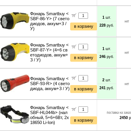
Фонарь Smartbuy <
1
шт.
SBF-86-Y> (7 свето
нет
диодов, аккум+З /
228
руб.
в корзину
У)
Фонарь Smartbuy <
1
шт.
SBF-87-Y> (4+6 св
нет
етодиодов, аккум+
246
руб.
в корзину
З / У)
Фонарь Smartbuy <
2
шт.
SBF-93-R> (4 свето
нет
241
руб.
диода, аккум+З / У)
в корзину
Фонарь Smartbuy <
SBF-HL044b> (нал
поставка на заказ
обный, 5+6+6Вт, 2x
2450
р
в корзину
18650 Li-Ion)