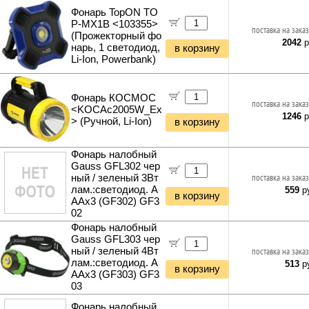
Фонарь TopON TO
P-MX1B <103355>
поставка на заказ
(Прожекторный фо
2042
р
нарь, 1 светодиод,
в корзину
Li-Ion, Powerbank)
Фонарь КОСМОС
поставка на заказ
<KOCAc2005W_Ex
1246
р
> (Ручной, Li-Ion)
в корзину
Фонарь налобный
Gauss GFL302 чер
ный / зеленый 3Вт
поставка на заказ
лам.:светодиод. A
559
ру
в корзину
AAx3 (GF302) GF3
02
Фонарь налобный
Gauss GFL303 чер
ный / зеленый 4Вт
поставка на заказ
лам.:светодиод. A
513
ру
в корзину
AAx3 (GF303) GF3
03
Фонарь налобный