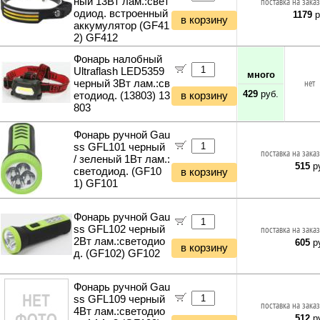
ный 13Вт лам.:свет
поставка на заказ
одиод. встроенный
1179
р
в корзину
аккумулятор (GF41
2) GF412
Фонарь налобный
Ultraflash LED5359
много
черный 3Вт лам.:св
нет
429
руб.
етодиод. (13803) 13
в корзину
803
Фонарь ручной Gau
ss GFL101 черный
поставка на заказ
/ зеленый 1Вт лам.:
515
ру
светодиод. (GF10
в корзину
1) GF101
Фонарь ручной Gau
ss GFL102 черный
поставка на заказ
2Вт лам.:светодио
605
ру
в корзину
д. (GF102) GF102
Фонарь ручной Gau
ss GFL109 черный
поставка на заказ
4Вт лам.:светодио
512
ру