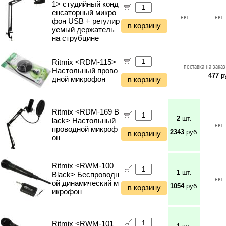
1> студийный конд
енсаторный микро
нет
нет
фон USB + регулир
в корзину
уемый держатель
на струбцине
Ritmix <RDM-115>
поставка на заказ
Настольный прово
477
ру
дной микрофон
в корзину
Ritmix <RDM-169 B
2
шт.
lack> Настольный
нет
проводной микроф
2343
руб.
в корзину
он
Ritmix <RWM-100
1
шт.
Black> Беспроводн
нет
ой динамический м
1054
руб.
в корзину
икрофон
Ritmix <RWM-101