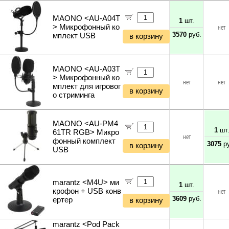
MAONO <AU-A04T
1
шт.
> Микрофонный ко
нет
3570
руб.
мплект USB
в корзину
MAONO <AU-A03T
> Микрофонный ко
нет
нет
мплект для игровог
в корзину
о стриминга
MAONO <AU-PM4
1
шт
61TR RGB> Микро
нет
фонный комплект
3075
ру
в корзину
USB
marantz <M4U> ми
1
шт.
крофон + USB конв
нет
3609
руб.
ертер
в корзину
marantz <Pod Pack