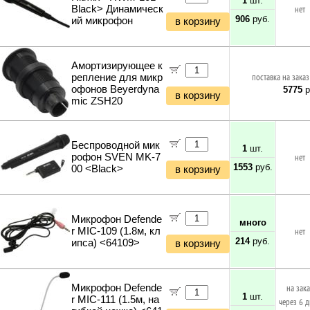
1
шт.
Black> Динамическ
нет
906
руб.
ий микрофон
в корзину
Амортизирующее к
репление для микр
поставка на заказ
офонов Beyerdyna
5775
р
в корзину
mic ZSH20
Беспроводной мик
1
шт.
рофон SVEN MK-7
нет
1553
руб.
00 <Black>
в корзину
Микрофон Defende
много
r MIC-109 (1.8м, кл
нет
214
руб.
ипса) <64109>
в корзину
Микрофон Defende
на зак
1
шт.
r MIC-111 (1.5м, на
через 6 