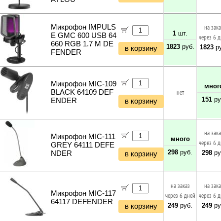
Микрофон IMPULS
на зак
1
шт.
E GMC 600 USB 64
через 6 
660 RGB 1.7 M DE
1823
руб.
1823
ру
в корзину
FENDER
Микрофон MIC-109
мног
BLACK 64109 DEF
нет
151
ру
ENDER
в корзину
на зак
Микрофон MIC-111
много
через 6 
GREY 64111 DEFE
298
руб.
298
ру
NDER
в корзину
на заказ
на зак
Микрофон MIC-117
через 6 дней
через 6 
64117 DEFENDER
249
руб.
249
ру
в корзину