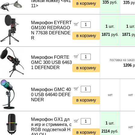
гибкой ножке) <641
335
руб.
335
ру
в корзину
11>
Микрофон EYFERT
1
шт.
1
шт
GM100 REDRAGO
N 77638 DEFENDE
1871
руб.
1871
ру
в корзину
R
Микрофон FORTE
поставка на заказ
GMC 300 USB 6463
1206
р
1 DEFENDER
в корзину
Микрофон GMC 40
0 USB 64640 DEFE
нет
нет
NDER
в корзину
Микрофон GX1 дл
1
шт.
я игр и стриминга, с
нет
RGB подсветкой H
2114
руб.
в корзину
AYLOU