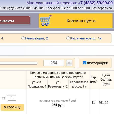
Многоканальный телефон:
+7 (4862) 59-99-00
19:00; суббота с 10:00 до 18:00; воскресенье с 10:00 до 16:00.
Без перерыва.
Корзина пуста
онтакты
 4
Революции, 2
Карачевское ш. 7а
Фотографии
Кол-во в магазинах и цена при оплате
Цена
наличными или банковской картой
Гар.
безнал.
(мес)
ул. 2-я
ул.
Карачевское
(руб)
Посадская, 4
Революции, 2
шоссе, 7а
поставка на заказ через 7 дней
11
261,12
254
руб.
в корзину