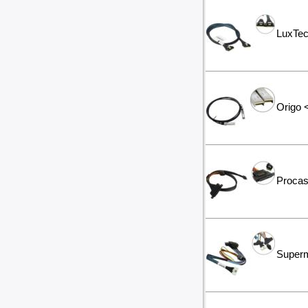
LuxTec
Origo
Proca
Super