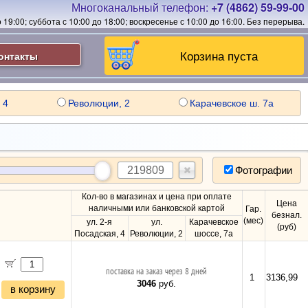
Многоканальный телефон:
+7 (4862) 59-99-00
19:00; суббота с 10:00 до 18:00; воскресенье с 10:00 до 16:00.
Без перерыва.
Корзина пуста
онтакты
 4
Революции, 2
Карачевское ш. 7а
Фотографии
Кол-во в магазинах и цена при оплате
Цена
наличными или банковской картой
Гар.
безнал.
(мес)
ул. 2-я
ул.
Карачевское
(руб)
Посадская, 4
Революции, 2
шоссе, 7а
поставка на заказ через 8 дней
1
3136,99
3046
руб.
в корзину