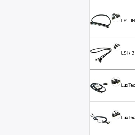
Вибротехника
Бетономешалки
Садовые инструменты
LR-LIN
Наборы инструментов
Хранение инструментов
Удлинители силовые
Фонари и мобильные светильники
Мультитулы и ножи
LSI / 
Инструменты и техника прочее
LuxTe
LuxTe