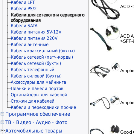
Расходные материалы STAR
Коннекторы и колпачки
Кабели LPT
ACD <
Расходные материалы прочие
Модули и адаптеры
Кабели PS/2
Материалы для обслуживания
Keystone/Mosaic/Mini-Com
Кабели для сетевого и серверного
принтеров
оборудования
Патч-панели
Чистящие средства
Кабели SATA
Розетки сетевые внешние
Кабели питания 5V-12V
Розетки сетевые
ACD A
Кабели питания 220V
Рамки и монтажные элементы
>SFF-8
Кабели антенные
Крепления для сетевого
Кабель коаксиальный (бухты)
оборудования
Кабельные каналы
Кабель сетевой (патч-корды)
Гофры и металлорукава
Кабель сетевой (бухты)
Органайзеры для кабелей
Кабель телефонный
Amphe
Стяжки для кабелей
Кабель силовой (бухты)
Маркеры сетевые
Аксессуары для майнинга
Планки и панели портов
Органайзеры для кабелей
Стяжки для кабелей
Amphe
Кабели и переходники прочие
Программное обеспечение
Антивирусы KASPERSKY
ТВ - Видео - Аудио - Фото
Антивирусы ESET NOD32
Телевизоры 20" - 29"
Автомобильные товары
Gooxi 
Антивирусы Dr.WEB