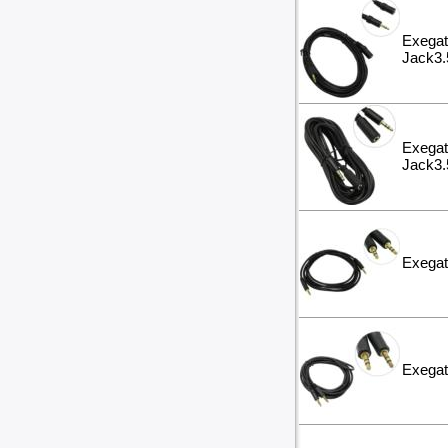
Exega
Jack3.
Exega
Jack3.
Exegat
Exegat