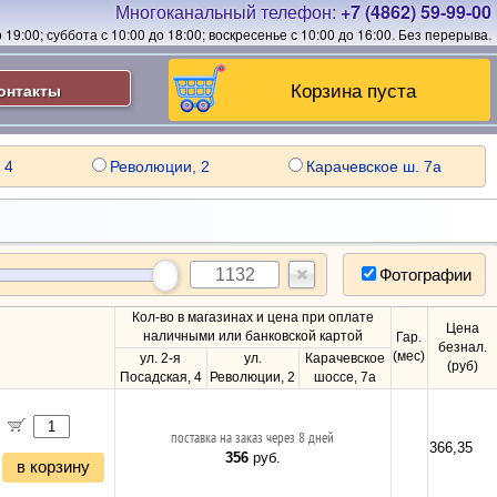
Многоканальный телефон:
+7 (4862) 59-99-00
19:00; суббота с 10:00 до 18:00; воскресенье с 10:00 до 16:00.
Без перерыва.
Корзина пуста
онтакты
 4
Революции, 2
Карачевское ш. 7а
Фотографии
Кол-во в магазинах и цена при оплате
Цена
наличными или банковской картой
Гар.
безнал.
(мес)
ул. 2-я
ул.
Карачевское
(руб)
Посадская, 4
Революции, 2
шоссе, 7а
поставка на заказ через 8 дней
366,35
356
руб.
в корзину