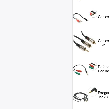
Отбойные молотки
Вибротехника
Бетономешалки
Cablex
Садовые инструменты
Наборы инструментов
Хранение инструментов
Удлинители силовые
Фонари и мобильные светильники
Cable
1.5м
Мультитулы и ножи
Инструменты и техника прочее
Defend
>2xJac
Exega
Jack3.