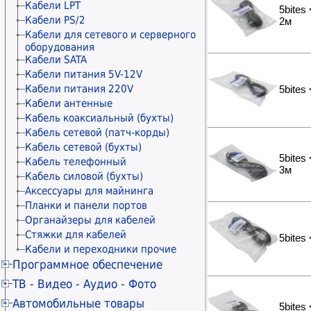
Расходные материалы STAR
Коннекторы и колпачки
Кабели LPT
5bites
Расходные материалы прочие
Модули и адаптеры
Кабели PS/2
2м
Материалы для обслуживания
Keystone/Mosaic/Mini-Com
Кабели для сетевого и серверного
принтеров
оборудования
Патч-панели
Чистящие средства
Кабели SATA
Розетки сетевые внешние
Кабели питания 5V-12V
Розетки сетевые
Кабели питания 220V
5bites
Рамки и монтажные элементы
Кабели антенные
Крепления для сетевого
Кабель коаксиальный (бухты)
оборудования
Кабельные каналы
Кабель сетевой (патч-корды)
Гофры и металлорукава
Кабель сетевой (бухты)
5bites
Органайзеры для кабелей
Кабель телефонный
3м
Стяжки для кабелей
Кабель силовой (бухты)
Маркеры сетевые
Аксессуары для майнинга
Планки и панели портов
Органайзеры для кабелей
Стяжки для кабелей
5bites
Кабели и переходники прочие
Программное обеспечение
Антивирусы KASPERSKY
ТВ - Видео - Аудио - Фото
Антивирусы ESET NOD32
Телевизоры 20" - 29"
Автомобильные товары
5bites
Антивирусы Dr.WEB