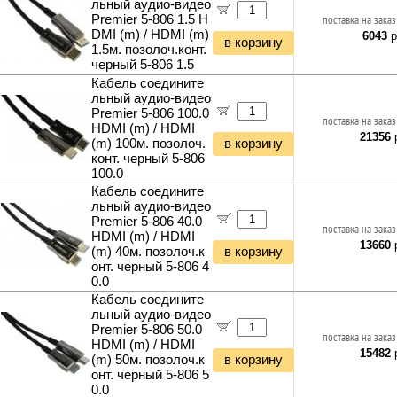
льный аудио-видео
Premier 5-806 1.5 H
поставка на заказ
DMI (m) / HDMI (m)
6043
р
в корзину
1.5м. позолоч.конт.
черный 5-806 1.5
Кабель соедините
льный аудио-видео
Premier 5-806 100.0
поставка на заказ
HDMI (m) / HDMI
21356
р
(m) 100м. позолоч.
в корзину
конт. черный 5-806
100.0
Кабель соедините
льный аудио-видео
Premier 5-806 40.0
поставка на заказ
HDMI (m) / HDMI
13660
р
(m) 40м. позолоч.к
в корзину
онт. черный 5-806 4
0.0
Кабель соедините
льный аудио-видео
Premier 5-806 50.0
поставка на заказ
HDMI (m) / HDMI
15482
р
(m) 50м. позолоч.к
в корзину
онт. черный 5-806 5
0.0