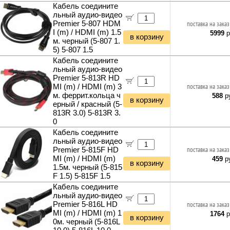
Кабель соедините
льный аудио-видео
Premier 5-807 HDM
поставка на заказ
I (m) / HDMI (m) 1.5
5999
р
в корзину
м. черный (5-807 1.
5) 5-807 1.5
Кабель соедините
льный аудио-видео
Premier 5-813R HD
MI (m) / HDMI (m) 3
поставка на заказ
м. феррит.кольца ч
588
ру
в корзину
ерный / красный (5-
813R 3.0) 5-813R 3.
0
Кабель соедините
льный аудио-видео
Premier 5-815F HD
поставка на заказ
MI (m) / HDMI (m)
459
ру
в корзину
1.5м. черный (5-815
F 1.5) 5-815F 1.5
Кабель соедините
льный аудио-видео
Premier 5-816L HD
поставка на заказ
MI (m) / HDMI (m) 1
1764
р
в корзину
0м. черный (5-816L