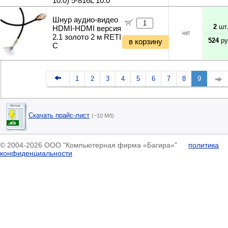
10.0) 5-816L 10.0
Шнур аудио-видео
2
шт
HDMI-HDMI версия
нет
2.1 золото 2 м RETI
524
ру
в корзину
C
1
2
3
4
5
6
7
8
9
Скачать прайс-лист
(~10 Мб)
© 2004-2026 ООО "Компьютерная фирма «Багира»"
политика
конфиденциальности