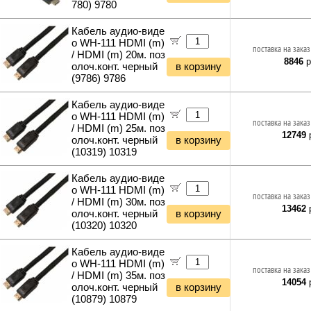
780) 9780
Наборы инструментов
Хранение инструментов
Кабель аудио-виде
Удлинители силовые
о WH-111 HDMI (m)
поставка на заказ
Фонари и мобильные светильники
/ HDMI (m) 20м. поз
8846
р
олоч.конт. черный
в корзину
Мультитулы и ножи
(9786) 9786
Инструменты и техника прочее
Кабель аудио-виде
о WH-111 HDMI (m)
поставка на заказ
/ HDMI (m) 25м. поз
12749
р
олоч.конт. черный
в корзину
(10319) 10319
Кабель аудио-виде
о WH-111 HDMI (m)
поставка на заказ
/ HDMI (m) 30м. поз
13462
р
олоч.конт. черный
в корзину
(10320) 10320
Кабель аудио-виде
о WH-111 HDMI (m)
поставка на заказ
/ HDMI (m) 35м. поз
14054
р
олоч.конт. черный
в корзину
(10879) 10879