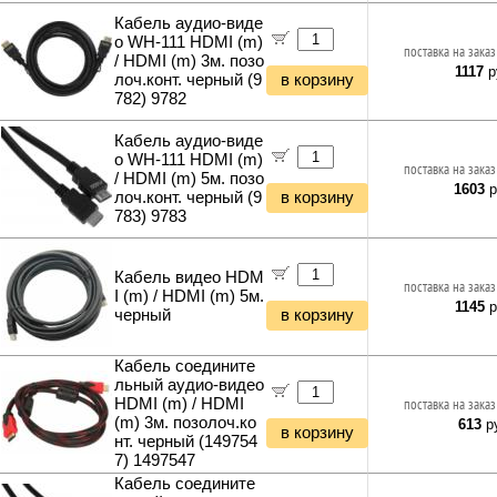
Кабель аудио-виде
о WH-111 HDMI (m)
поставка на заказ
/ HDMI (m) 3м. позо
1117
р
лоч.конт. черный (9
в корзину
782) 9782
Кабель аудио-виде
о WH-111 HDMI (m)
поставка на заказ
/ HDMI (m) 5м. позо
1603
р
лоч.конт. черный (9
в корзину
783) 9783
Кабель видео HDM
поставка на заказ
I (m) / HDMI (m) 5м.
1145
р
черный
в корзину
Кабель соедините
льный аудио-видео
HDMI (m) / HDMI
поставка на заказ
(m) 3м. позолоч.ко
613
ру
в корзину
нт. черный (149754
7) 1497547
Кабель соедините