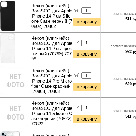
Светодиодные прожекторы
Кабель сетевой (патч-корды)
Автомасла
Чехол (клип-кейс)
Садовые измельчители
Фитосветильники и фитолампы
Кабель сетевой (бухты)
Аксессуары для автомобиля
BoraSCO для Apple
Газонокосилки и триммеры
поставка на заказ
Светильники настольные
iPhone 14 Plus Silic
Кабель телефонный
Культиваторы и мотоблоки
511
ру
Фонари и мобильные светильники
one Case черный (7
в корзину
Кабель силовой (бухты)
Снегоуборщики и подметальщики
0802) 70802
Ночники и декоративные светильники
Аксессуары для майнинга
Мотобуры
Гирлянды и гибкий неон
Планки и панели портов
Отбойные молотки
Чехол (клип-кейс)
Органайзеры для кабелей
BoraSCO для Apple
Вибротехника
поставка на заказ
Стяжки для кабелей
iPhone 14 Plus проз
Бетономешалки
922
ру
рачный (70799) 707
в корзину
Кабели и переходники прочие
Садовые инструменты
99
Наборы инструментов
Хранение инструментов
Чехол (клип-кейс)
BoraSCO для Apple
Удлинители силовые
поставка на заказ
iPhone 14 Pro Micro
Фонари и мобильные светильники
620
ру
fiber Case красный
в корзину
Мультитулы и ножи
(70808) 70808
Инструменты и техника прочее
Чехол (клип-кейс)
BoraSCO для Apple
поставка на заказ
iPhone 14 Silicone C
511
ру
ase черный (70822)
в корзину
70822
Чехол (клип-кейс)