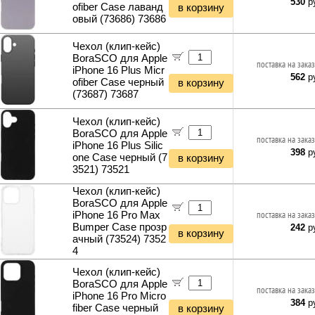
530
ру
ofiber Case лаванд
в корзину
овый (73686) 73686
Чехол (клип-кейс)
BoraSCO для Apple
поставка на заказ
iPhone 16 Plus Micr
562
ру
ofiber Case черный
в корзину
(73687) 73687
Чехол (клип-кейс)
BoraSCO для Apple
поставка на заказ
iPhone 16 Plus Silic
398
ру
one Case черный (7
в корзину
3521) 73521
Чехол (клип-кейс)
BoraSCO для Apple
iPhone 16 Pro Max
поставка на заказ
Bumper Case прозр
242
ру
в корзину
ачный (73524) 7352
4
Чехол (клип-кейс)
BoraSCO для Apple
поставка на заказ
iPhone 16 Pro Micro
384
ру
fiber Case черный
в корзину