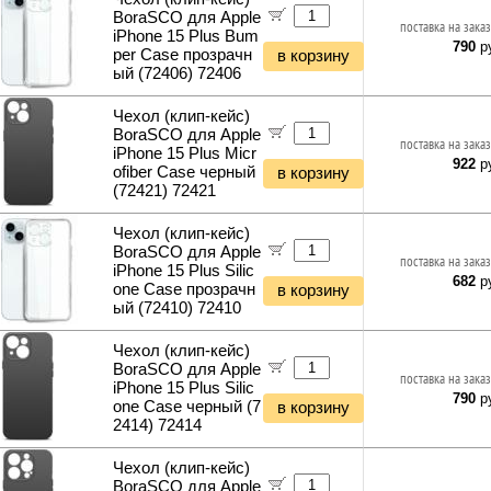
BoraSCO для Apple
поставка на заказ
iPhone 15 Plus Bum
790
ру
per Case прозрачн
в корзину
ый (72406) 72406
Чехол (клип-кейс)
BoraSCO для Apple
поставка на заказ
iPhone 15 Plus Micr
922
ру
ofiber Case черный
в корзину
(72421) 72421
Чехол (клип-кейс)
BoraSCO для Apple
поставка на заказ
iPhone 15 Plus Silic
682
ру
one Case прозрачн
в корзину
ый (72410) 72410
Чехол (клип-кейс)
BoraSCO для Apple
поставка на заказ
iPhone 15 Plus Silic
790
ру
one Case черный (7
в корзину
2414) 72414
Чехол (клип-кейс)
BoraSCO для Apple