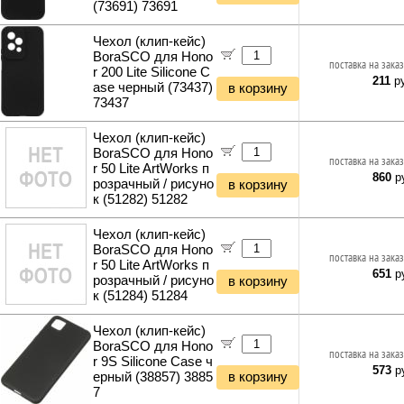
(73691) 73691
Чехол (клип-кейс)
BoraSCO для Hono
поставка на заказ
r 200 Lite Silicone C
211
ру
ase черный (73437)
в корзину
73437
Чехол (клип-кейс)
BoraSCO для Hono
поставка на заказ
r 50 Lite ArtWorks п
860
ру
розрачный / рисуно
в корзину
к (51282) 51282
Чехол (клип-кейс)
BoraSCO для Hono
поставка на заказ
r 50 Lite ArtWorks п
651
ру
розрачный / рисуно
в корзину
к (51284) 51284
Чехол (клип-кейс)
BoraSCO для Hono
поставка на заказ
r 9S Silicone Case ч
573
ру
ерный (38857) 3885
в корзину
7