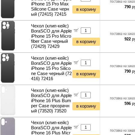
поставка на заказ
iPhone 15 Pro Max
790
ру
Silicone Case черн
в корзину
ый (72415) 72415
Чехол (клип-кейс)
BoraSCO для Apple
поставка на заказ
iPhone 15 Pro Micro
922
ру
fiber Case черный
в корзину
(72429) 72429
Чехол (клип-кейс)
BoraSCO для Apple
поставка на заказ
iPhone 15 Pro Silico
790
ру
ne Case черный (72
в корзину
416) 72416
Чехол (клип-кейс)
BoraSCO для Apple
поставка на заказ
iPhone 16 Plus Bum
596
ру
per Case прозрачн
в корзину
ый (73520) 73520
Чехол (клип-кейс)
BoraSCO для Apple
поставка на заказ
iPhone 16 Plus Micr