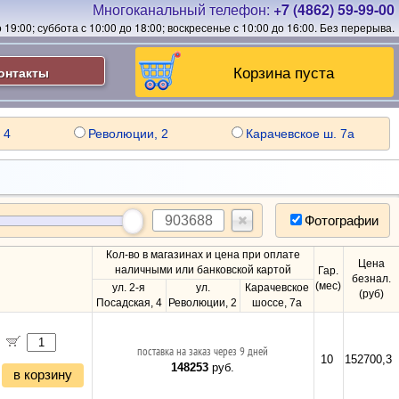
Многоканальный телефон:
+7 (4862) 59-99-00
19:00; суббота с 10:00 до 18:00; воскресенье с 10:00 до 16:00.
Без перерыва.
Корзина пуста
онтакты
 4
Революции, 2
Карачевское ш. 7а
Фотографии
Кол-во в магазинах и цена при оплате
Цена
наличными или банковской картой
Гар.
безнал.
(мес)
ул. 2-я
ул.
Карачевское
(руб)
Посадская, 4
Революции, 2
шоссе, 7а
поставка на заказ через 9 дней
10
152700,3
148253
руб.
в корзину