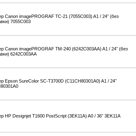
р Canon imagePROGRAF TC-21 (7055C003) A1 / 24" (без
авки) 7055C003
ер Canon imagePROGRAF TM-240 (6242C003AA) A1 / 24" (без
авки) 6242C003AA
р Epson SureColor SC-T3700D (C11CH80301A0) A1 / 24"
80301A0
р HP Designjet T1600 PostScript (3EK11A) A0 / 36" 3EK11A