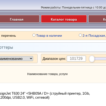
Режим работы:
Понедельник-пятница с 10:00 до 
Главная
Каталог товара
К
 перечень
Товар в наличии
2-я Посадская,
оттеры
Диапазон цен:
Наименование товара, услуги
ignJet T630 24" <5HB09A / D> (струйный принтер, 1Gb,
200dpi, USB2.0, WiFi, сетевой)