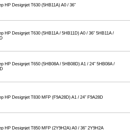
р HP Designjet T630 (5HB11A) A0 / 36"
р HP Designjet T630 (5HB11A / 5HB11D) A0 / 36" 5HB11A /
D
р HP Designjet T650 (5HB08A / 5HB08D) A1 / 24" 5HB08A /
8D
р HP Designjet T830 MFP (F9A28D) A1 / 24" F9A28D
р HP Designjet T850 MFP (2Y9H2A) A0 / 36" 2Y9H2A