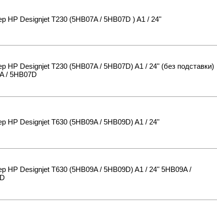
р HP Designjet T230 (5HB07A / 5HB07D ) A1 / 24"
р HP Designjet T230 (5HB07A / 5HB07D) A1 / 24" (без подставки)
A / 5HB07D
р HP Designjet T630 (5HB09A / 5HB09D) A1 / 24"
р HP Designjet T630 (5HB09A / 5HB09D) A1 / 24" 5HB09A /
9D