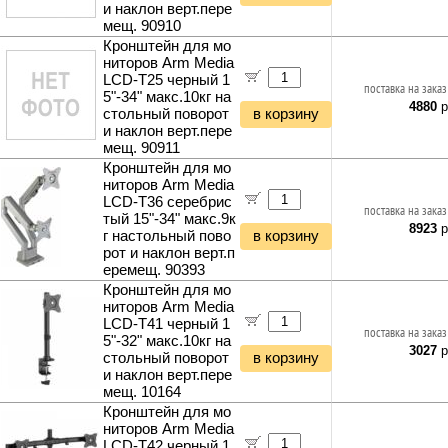
и наклон верт.пере
мещ. 90910
Кронштейн для мо
ниторов Arm Media
LCD-T25 черный 1
поставка на заказ
5"-34" макс.10кг на
4880
р
стольный поворот
в корзину
и наклон верт.пере
мещ. 90911
Кронштейн для мо
ниторов Arm Media
LCD-T36 серебрис
поставка на заказ
тый 15"-34" макс.9к
8923
р
г настольный пово
в корзину
рот и наклон верт.п
еремещ. 90393
Кронштейн для мо
ниторов Arm Media
LCD-T41 черный 1
поставка на заказ
5"-32" макс.10кг на
3027
р
стольный поворот
в корзину
и наклон верт.пере
мещ. 10164
Кронштейн для мо
ниторов Arm Media
LCD-T42 черный 1