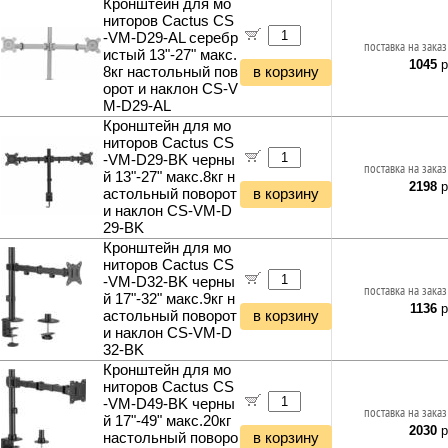
Кронштейн для мо
ниторов Cactus CS
-VM-D29-AL серебр
поставка на заказ
истый 13"-27" макс.
1045
р
8кг настольный пов
в корзину
орот и наклон CS-V
M-D29-AL
Кронштейн для мо
ниторов Cactus CS
-VM-D29-BK черны
поставка на заказ
й 13"-27" макс.8кг н
2198
р
астольный поворот
в корзину
и наклон CS-VM-D
29-BK
Кронштейн для мо
ниторов Cactus CS
-VM-D32-BK черны
поставка на заказ
й 17"-32" макс.9кг н
1136
р
астольный поворот
в корзину
и наклон CS-VM-D
32-BK
Кронштейн для мо
ниторов Cactus CS
-VM-D49-BK черны
поставка на заказ
й 17"-49" макс.20кг
2030
р
настольный поворо
в корзину