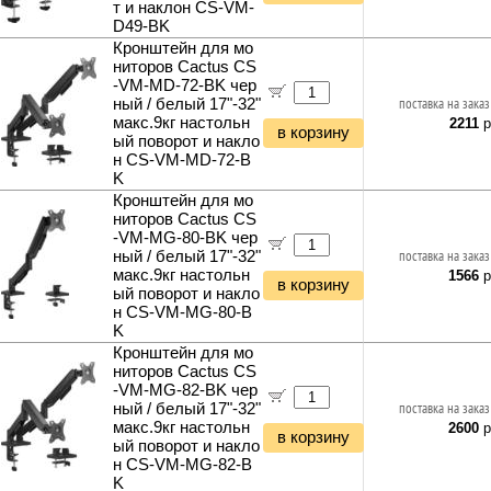
т и наклон CS-VM-
D49-BK
Кронштейн для мо
ниторов Cactus CS
-VM-MD-72-BK чер
ный / белый 17"-32"
поставка на заказ
макс.9кг настольн
2211
р
в корзину
ый поворот и накло
н CS-VM-MD-72-B
K
Кронштейн для мо
ниторов Cactus CS
-VM-MG-80-BK чер
ный / белый 17"-32"
поставка на заказ
макс.9кг настольн
1566
р
в корзину
ый поворот и накло
н CS-VM-MG-80-B
K
Кронштейн для мо
ниторов Cactus CS
-VM-MG-82-BK чер
ный / белый 17"-32"
поставка на заказ
макс.9кг настольн
2600
р
в корзину
ый поворот и накло
н CS-VM-MG-82-B
K