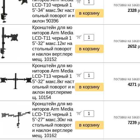
Кабель коаксиальный (бухты)
Автожидкости
Кусторезы и садовые ножницы
LCD-T10 черный 1
поставка на заказ
Светодиодные прожекторы
Кабель сетевой (патч-корды)
Автомасла
5"-34" макс.9кг наст
Садовые измельчители
2328
р
Фитосветильники и фитолампы
в корзину
Кабель сетевой (бухты)
Аксессуары для автомобиля
ольный поворот и н
Газонокосилки и триммеры
Светильники настольные
аклон 90396
Кабель телефонный
Культиваторы и мотоблоки
Фонари и мобильные светильники
Кронштейн для мо
Кабель силовой (бухты)
Снегоуборщики и подметальщики
Ночники и декоративные светильники
ниторов Arm Media
Аксессуары для майнинга
Мотобуры
LCD-T11 черный 1
Гирлянды и гибкий неон
поставка на заказ
Планки и панели портов
Отбойные молотки
5"-32" макс.12кг на
2652
р
Органайзеры для кабелей
стольный поворот
в корзину
Вибротехника
и наклон верт.пере
Стяжки для кабелей
Бетономешалки
мещ. 10152
Кабели и переходники прочие
Садовые инструменты
Кронштейн для мо
Наборы инструментов
ниторов Arm Media
Хранение инструментов
LCD-T13 черный 1
поставка на заказ
5"-32" макс.8кг наст
Удлинители силовые
4271
р
ольный поворот и н
в корзину
Фонари и мобильные светильники
аклон верт.переме
Мультитулы и ножи
щ. 10154
Инструменты и техника прочее
Кронштейн для мо
ниторов Arm Media
LCD-T15 черный 1
поставка на заказ
5"-27" макс.30кг на
7239
р
стольный поворот
в корзину
и наклон верт.пере
мещ. 10162