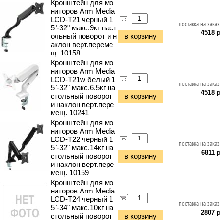
Кронштейн для мо
ниторов Arm Media
LCD-T21 черный 1
поставка на заказ
5"-32" макс.9кг наст
4518
р
ольный поворот и н
в корзину
аклон верт.переме
щ. 10158
Кронштейн для мо
ниторов Arm Media
LCD-T21w белый 1
поставка на заказ
5"-32" макс.6.5кг на
4518
р
стольный поворот
в корзину
и наклон верт.пере
мещ. 10241
Кронштейн для мо
ниторов Arm Media
LCD-T22 черный 1
поставка на заказ
5"-32" макс.14кг на
6811
р
стольный поворот
в корзину
и наклон верт.пере
мещ. 10159
Кронштейн для мо
ниторов Arm Media
LCD-T24 черный 1
поставка на заказ
5"-34" макс.10кг на
2807
р
стольный поворот
в корзину