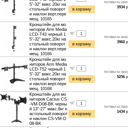
поставка на заказ
5"-32" макс.20кг на
3934
р
стольный поворот
в корзину
и наклон верт.пере
мещ. 10165
Кронштейн для мо
ниторов Arm Media
LCD-T43 черный 1
поставка на заказ
5"-32" макс.20кг на
3960
р
стольный поворот
в корзину
и наклон верт.пере
мещ. 10166
Кронштейн для мо
ниторов Arm Media
LCD-T52 черный 1
поставка на заказ
5"-32" макс.20кг на
5256
р
стольный поворот
в корзину
и наклон верт.пере
мещ. 10168
Кронштейн для мо
ниторов Cactus CS
-VM-D08-BK черны
поставка на заказ
й 13"-27" макс.8кг н
1434
р
астольный поворот
в корзину
и наклон CS-VM-D
08-BK