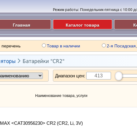
Режим работы:
Понедельник-пятница с 10:00 до 
Главная
Каталог товара
К
 перечень
Товар в наличии
2-я Посадская,

ляторы
Батарейки "CR2"
Диапазон цен:
Наименование товара, услуги
 MAX <CAT30956230> CR2 (CR2, Li, 3V)