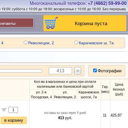
Многоканальный телефон:
+7 (4862) 59-99-00
19:00; суббота с 10:00 до 18:00; воскресенье с 10:00 до 16:00.
Без перерыва.
Корзина пуста
онтакты
 4
Революции, 2
Карачевское ш. 7а
Фотографии
Кол-во в магазинах и цена при оплате
Цена
наличными или банковской картой
Гар.
безнал.
(мес)
ул. 2-я
ул.
Карачевское
(руб)
Посадская, 4
Революции, 2
шоссе, 7а
поставка на заказ через 9 дней
11
425,87
413
руб.
в корзину