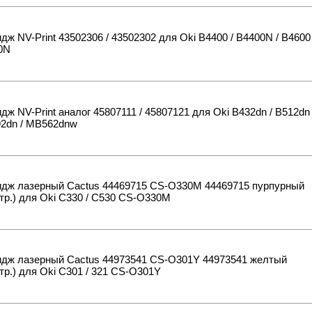
дж NV-Print 43502306 / 43502302 для Oki B4400 / B4400N / B4600
0N
дж NV-Print аналог 45807111 / 45807121 для Oki B432dn / B512dn
92dn / MB562dnw
идж лазерный Cactus 44469715 CS-O330M 44469715 пурпурный
тр.) для Oki C330 / C530 CS-O330M
идж лазерный Cactus 44973541 CS-O301Y 44973541 желтый
тр.) для Oki C301 / 321 CS-O301Y