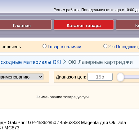
Режим работы:
Понедельник-пятница с 10:00 до 
Главная
Каталог товара
К
 перечень
Товар в наличии
2-я Посадская,

асходные материалы OKI
OKI Лазерные картриджи
Диапазон цен:
Наименование товара, услуги
дж GalaPrint GP-45862850 / 45862838 Magenta для OkiData
 / MC873