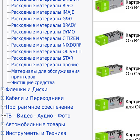
ремкомплекты
принтеров
Коннекторы и колпачки
Картри
принтеров
Расходные материалы RISO
Материалы для обслуживания
Oki B4
Модули и адаптеры
Расходные материалы IMAJE
принтеров
Keystone/Mosaic/Mini-Com
Расходные материалы G&G
Патч-панели
Расходные материалы BRADY
Розетки сетевые внешние
Расходные материалы DYMO
Розетки сетевые
Картри
Расходные материалы CITIZEN
Oki B
Рамки и монтажные элементы
Расходные материалы NIXDORF
Крепления для сетевого
Расходные материалы OLIVETTI
оборудования
Расходные материалы STAR
Кабельные каналы
Расходные материалы прочие
Гофры и металлорукава
Картри
Материалы для обслуживания
Органайзеры для кабелей
Oki C
принтеров
Стяжки для кабелей
Чистящие средства
Маркеры сетевые
Флешки и Диски
Карты SD
Кабели и Переходники
Картри
Карты microSD
Кабели USB
Программное обеспечение
для O
Карты Compact Flash
Удлинители USB
Антивирусы KASPERSKY
ТВ - Видео - Аудио - Фото
Картридеры внешние
Разветвители USB
Антивирусы ESET NOD32
Флешки USB 4ГБ
Телевизоры 20" - 29"
Автомобильные товары
Кабели micro USB
Антивирусы Dr.WEB
Флешки USB 8ГБ
Телевизоры 30" - 39"
Кабели mini USB
Автовидеорегистраторы
Инструменты и Техника
Microsoft Windows
Картр
Флешки USB 16ГБ
Телевизоры 40" - 49"
Кабели USB Type-C
Карты microSD
Microsoft Office
Перфораторы