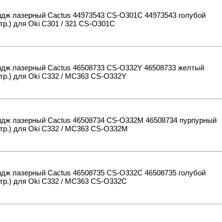
идж лазерный Cactus 44973543 CS-O301C 44973543 голубой
тр.) для Oki C301 / 321 CS-O301C
идж лазерный Cactus 46508733 CS-O332Y 46508733 желтый
тр.) для Oki C332 / MC363 CS-O332Y
идж лазерный Cactus 46508734 CS-O332M 46508734 пурпурный
тр.) для Oki C332 / MC363 CS-O332M
идж лазерный Cactus 46508735 CS-O332C 46508735 голубой
тр.) для Oki C332 / MC363 CS-O332C