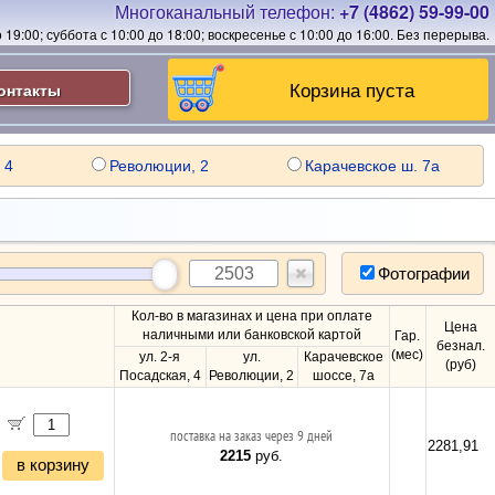
Многоканальный телефон:
+7 (4862) 59-99-00
19:00; суббота с 10:00 до 18:00; воскресенье с 10:00 до 16:00.
Без перерыва.
Корзина пуста
онтакты
 4
Революции, 2
Карачевское ш. 7а
Фотографии
Кол-во в магазинах и цена при оплате
Цена
наличными или банковской картой
Гар.
безнал.
(мес)
ул. 2-я
ул.
Карачевское
(руб)
Посадская, 4
Революции, 2
шоссе, 7а
поставка на заказ через 9 дней
2281,91
2215
руб.
в корзину