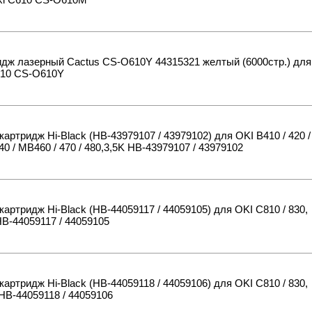
ki C610 CS-O610M
дж лазерный Cactus CS-O610Y 44315321 желтый (6000стр.) для
610 CS-O610Y
картридж Hi-Black (HB-43979107 / 43979102) для OKI B410 / 420 /
440 / MB460 / 470 / 480,3,5K HB-43979107 / 43979102
картридж Hi-Black (HB-44059117 / 44059105) для OKI C810 / 830,
HB-44059117 / 44059105
картридж Hi-Black (HB-44059118 / 44059106) для OKI C810 / 830,
HB-44059118 / 44059106