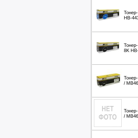
Вибротехника
Бетономешалки
Тонер-
Садовые инструменты
HB-443
Наборы инструментов
Хранение инструментов
Удлинители силовые
Фонари и мобильные светильники
Тонер-
Мультитулы и ножи
8K HB-
Инструменты и техника прочее
Тонер-
/ MB46
Тонер-
/ MB46