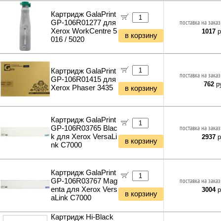
Фонари и мобильные светильники
Картридж GalaPrint
Мультитулы и ножи
GP-106R01277 для
поставка на заказ
Инструменты и техника прочее
Xerox WorkCentre 5
1017
р
в корзину
016 / 5020
Картридж GalaPrint
поставка на заказ
GP-106R01415 для
762
ру
Xerox Phaser 3435
в корзину
Картридж GalaPrint
GP-106R03765 Blac
поставка на заказ
k для Xerox VersaLi
2937
р
в корзину
nk C7000
Картридж GalaPrint
GP-106R03767 Mag
поставка на заказ
enta для Xerox Vers
3004
р
в корзину
aLink C7000
Картридж Hi-Black