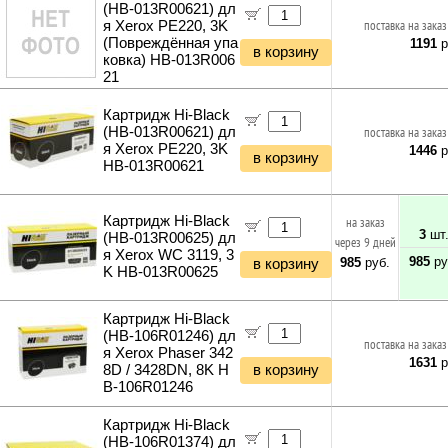
(HB-013R00621) дл
я Xerox PE220, 3K
поставка на заказ
(Повреждённая упа
1191
р
в корзину
ковка) HB-013R006
21
Картридж Hi-Black
(HB-013R00621) дл
поставка на заказ
я Xerox PE220, 3K
1446
р
в корзину
HB-013R00621
Картридж Hi-Black
на заказ
3
шт
(HB-013R00625) дл
через 9 дней
я Xerox WC 3119, 3
985
ру
985
руб.
в корзину
K HB-013R00625
Картридж Hi-Black
(HB-106R01246) дл
поставка на заказ
я Xerox Phaser 342
1631
р
8D / 3428DN, 8K H
в корзину
B-106R01246
Картридж Hi-Black
(HB-106R01374) дл