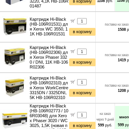
1108
ру
1108
руб.
3220, 4,1K HB-106R
в корзину
01487
Картридж Hi-Black
(HB-106R01531) дл
поставка на заказ
я Xerox WC 3550, 1
1508
р
в корзину
1K HB-106R01531
Картридж Hi-Black
(HB-106R02306) дл
поставка на заказ
я Xerox Phaser 332
1419
р
0 / DNI, 11K HB-106
в корзину
R02306
Картридж Hi-Black
(HB-106R02310) дл
поставка на заказ
я Xerox WorkCentre
1208
р
3315DN / 3325DNI,
в корзину
5K HB-106R02310
Картридж Hi-Black
(HB-106R02773 / 10
на заказ
6R03048) для Xero
мног
через 9 дней
x Phaser 3020 / WC
599
ру
599
руб.
3025, 1,5K (новая п
в корзину