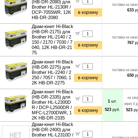
(HB-DR-2080) для
поставка на заказ
Brother HL-2130R /
633
ру
DCP-7055WR, 12K
в корзину
HB-DR-2080
Драм-юнит Hi-Black
(HB-DR-2175) для
Brother HL-2140 / 2
поставка на заказ
150 / 2170 / 7030 / 7
767
ру
в корзину
040, 12K HB-DR-21
75
Драм-юнит Hi-Black
(HB-DR-2275) для
поставка на заказ
Brother HL-2240 / 2
650
ру
250 / 7057 / 7060, 1
в корзину
2K HB-DR-2275
Драм-юнит Hi-Black
(HB-DR-2335) для
на зак
1
шт.
Brother HL-L2300D
через 8 
R / DCP-L2500DR /
523
руб.
523
ру
в корзину
MFC-L2700DWR, 1
2K HB-DR-2335
Драм-юнит Hi-Black
(HB-DR-2400) для
Brother HL-L2310D /
поставка на заказ