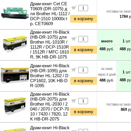
Драм-юнит Cet CE
T0609 (DR-1075) д
поставка на заказ
ля Brother HL-1112 /
1784
р
DCP-1510 10000ст
в корзину
р. CET0609
Драм-юнит Hi-Black
(HB-DR-1075) для
много
1
шт
Brother HL-1010R /
1112R / DCP-1510R
488
руб.
488
ру
в корзину
/ 1512R / MFC-1810
R, 9K HB-DR-1075
Драм-юнит Hi-Black
на заказ
(HB-DR-1095) для
1
шт
через 8 дней
Brother HL-1202 / D
488
ру
488
руб.
CP1602, 10K HB-D
в корзину
R-1095
Драм-юнит Hi-Black
(HB-DR-2075) для
Brother HL-2030 / 2
поставка на заказ
040 / 2070 / DCP-70
869
ру
в корзину
10 / 7420 / 7820, 12
K HB-DR-2075
Драм-юнит Hi-Black