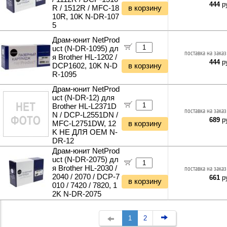
444
ру
R / 1512R / MFC-18
в корзину
10R, 10K N-DR-107
5
Драм-юнит NetProd
uct (N-DR-1095) дл
поставка на заказ
я Brother HL-1202 /
444
ру
DCP1602, 10K N-D
в корзину
R-1095
Драм-юнит NetProd
uct (N-DR-12) для
Brother HL-L2371D
поставка на заказ
N / DCP-L2551DN /
689
ру
MFC-L2751DW, 12
в корзину
K НЕ ДЛЯ OEM N-
DR-12
Драм-юнит NetProd
uct (N-DR-2075) дл
я Brother HL-2030 /
поставка на заказ
2040 / 2070 / DCP-7
661
ру
в корзину
010 / 7420 / 7820, 1
2K N-DR-2075
1
2