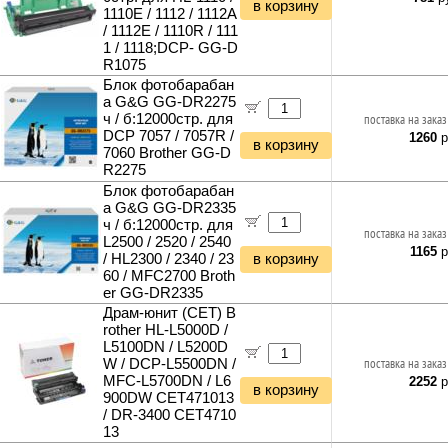
в корзину
1110E / 1112 / 1112A
Наборы инструментов
/ 1112E / 1110R / 111
Хранение инструментов
1 / 1118;DCP- GG-D
Удлинители силовые
R1075
Фонари и мобильные светильники
Блок фотобарабан
а G&G GG-DR2275
Мультитулы и ножи
ч / б:12000стр. для
поставка на заказ
Инструменты и техника прочее
DCP 7057 / 7057R /
1260
р
в корзину
7060 Brother GG-D
R2275
Блок фотобарабан
а G&G GG-DR2335
ч / б:12000стр. для
поставка на заказ
L2500 / 2520 / 2540
1165
р
/ HL2300 / 2340 / 23
в корзину
60 / MFC2700 Broth
er GG-DR2335
Драм-юнит (CET) B
rother HL-L5000D /
L5100DN / L5200D
W / DCP-L5500DN /
поставка на заказ
MFC-L5700DN / L6
2252
р
в корзину
900DW CET471013
/ DR-3400 CET4710
13