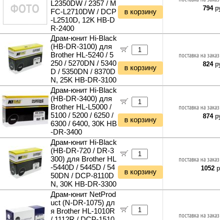
L2350DW / 2357 / M
794
ру
FC-L2710DW / DCP
в корзину
-L2510D, 12K HB-D
R-2400
Драм-юнит Hi-Black
(HB-DR-3100) для
Brother HL-5240 / 5
поставка на заказ
250 / 5270DN / 5340
824
ру
в корзину
D / 5350DN / 8370D
N, 25K HB-DR-3100
Драм-юнит Hi-Black
(HB-DR-3400) для
Brother HL-L5000 /
поставка на заказ
5100 / 5200 / 6250 /
874
ру
в корзину
6300 / 6400, 30K HB
-DR-3400
Драм-юнит Hi-Black
(HB-DR-720 / DR-3
300) для Brother HL
поставка на заказ
-5440D / 5445D / 54
1052
р
в корзину
50DN / DCP-8110D
N, 30K HB-DR-3300
Драм-юнит NetProd
uct (N-DR-1075) дл
я Brother HL-1010R
поставка на заказ
/ 1112R / DCP-1510