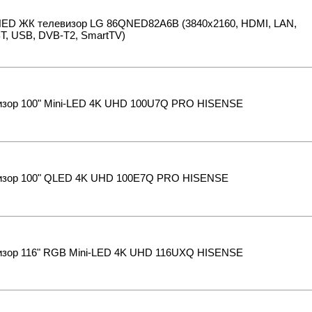
NED ЖК телевизор LG 86QNED82A6B (3840x2160, HDMI, LAN,
BT, USB, DVB-T2, SmartTV)
изор 100" Mini-LED 4K UHD 100U7Q PRO HISENSE
изор 100" QLED 4K UHD 100E7Q PRO HISENSE
изор 116" RGB Mini-LED 4K UHD 116UXQ HISENSE