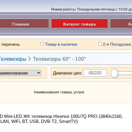
Режим работы:
Понедельник-пятница с 10:00 до 
Главная
Каталог товара
К
 перечень
Товар в наличии
2-я Посадская,

Телевизоры
Телевизоры 60" - 100"
Диапазон цен:
Наименование товара, услуги
D Mini-LED ЖК телевизор Hisense 100U7Q PRO (3840x2160,
LAN, WiFi, BT, USB, DVB-T2, SmartTV)