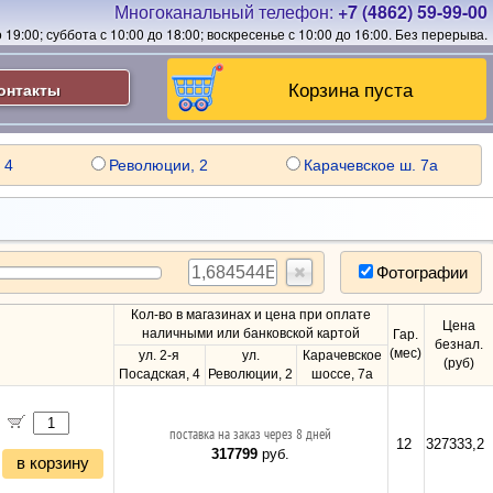
Многоканальный телефон:
+7 (4862) 59-99-00
19:00; суббота с 10:00 до 18:00; воскресенье с 10:00 до 16:00.
Без перерыва.
Корзина пуста
онтакты
 4
Революции, 2
Карачевское ш. 7а
Фотографии
Кол-во в магазинах и цена при оплате
Цена
наличными или банковской картой
Гар.
безнал.
(мес)
ул. 2-я
ул.
Карачевское
(руб)
Посадская, 4
Революции, 2
шоссе, 7а
поставка на заказ через 8 дней
12
327333,2
317799
руб.
в корзину