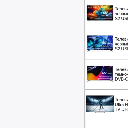
Телев
черны
S2 US
Телев
черны
S2 US
Телеви
темно-
DVB-C
Телеви
Ultra
TV DH