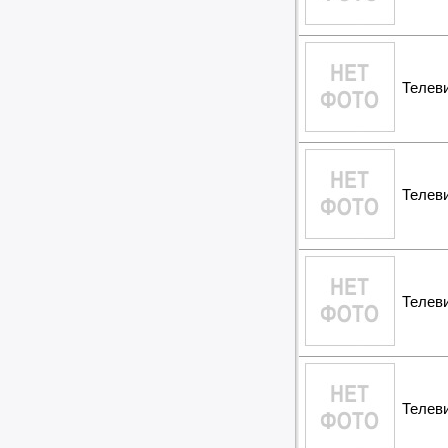
Вибротехника
Бетономешалки
Садовые инструменты
Наборы инструментов
Телев
Хранение инструментов
Удлинители силовые
Фонари и мобильные светильники
Мультитулы и ножи
Инструменты и техника прочее
Телев
Телев
Телев