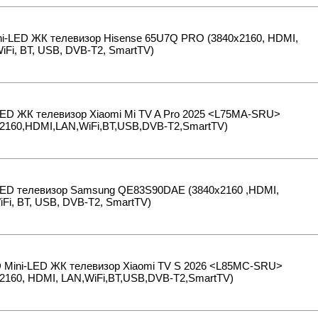
ni-LED ЖК телевизор Hisense 65U7Q PRO (3840x2160, HDMI,
iFi, BT, USB, DVB-T2, SmartTV)
LED ЖК телевизор Xiaomi Mi TV A Pro 2025 <L75MA-SRU>
x2160,HDMI,LAN,WiFi,BT,USB,DVB-T2,SmartTV)
LED телевизор Samsung QE83S90DAE (3840x2160 ,HDMI,
Fi, BT, USB, DVB-T2, SmartTV)
D Mini-LED ЖК телевизор Xiaomi TV S 2026 <L85MC-SRU>
2160, HDMI, LAN,WiFi,BT,USB,DVB-T2,SmartTV)