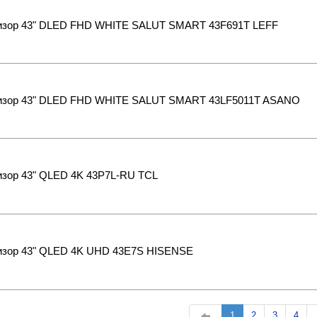
изор 43" DLED FHD WHITE SALUT SMART 43F691T LEFF
изор 43" DLED FHD WHITE SALUT SMART 43LF5011T ASANO
изор 43" QLED 4K 43P7L-RU TCL
изор 43" QLED 4K UHD 43E7S HISENSE
1
2
3
4