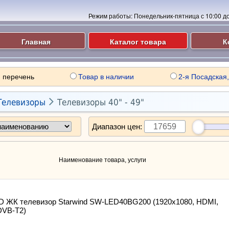
Режим работы:
Понедельник-пятница с 10:00 до 
Главная
Каталог товара
К
 перечень
Товар в наличии
2-я Посадская,

Телевизоры
Телевизоры 40" - 49"
Диапазон цен:
Наименование товара, услуги
ED ЖК телевизор Starwind SW-LED40BG200 (1920x1080, HDMI,
DVB-T2)