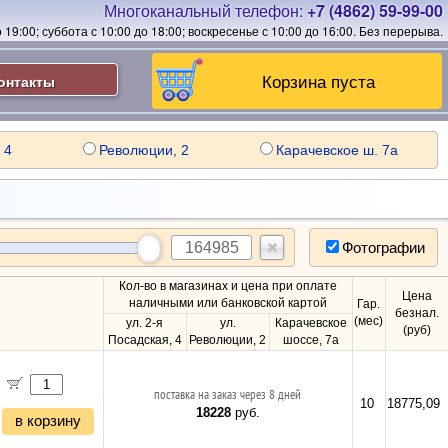
Многоканальный телефон:
+7 (4862) 59-99-00
19:00; суббота с 10:00 до 18:00; воскресенье с 10:00 до 16:00.
Без перерыва.
Корзина пуста
онтакты
 4
Революции, 2
Карачевское ш. 7а
Фотографии
Кол-во в магазинах и цена при оплате
Цена
наличными или банковской картой
Гар.
безнал.
(мес)
ул. 2-я
ул.
Карачевское
(руб)
Посадская, 4
Революции, 2
шоссе, 7а
поставка на заказ через 8 дней
10
18775,09
18228
руб.
в корзину