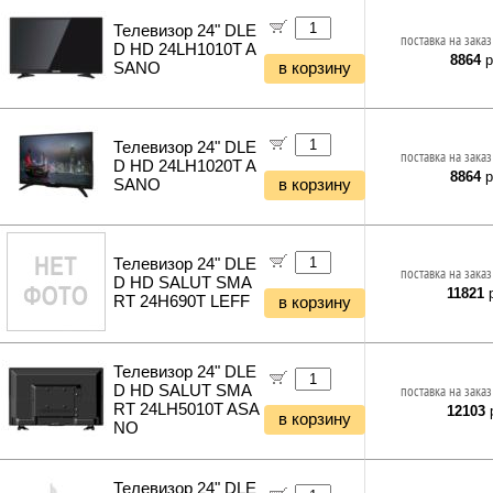
Ночники и декоративные светильники
Мотобуры
Гирлянды и гибкий неон
Телевизор 24" DLE
поставка на заказ
Дровоколы
D HD 24LH1010T A
8864
р
Отбойные молотки
SANO
в корзину
Вибротехника
Бетономешалки
Садовые инструменты
Телевизор 24" DLE
поставка на заказ
Наборы инструментов
D HD 24LH1020T A
8864
р
Хранение инструментов
SANO
в корзину
Удлинители силовые
Фонари и мобильные светильники
Мультитулы и ножи
Телевизор 24" DLE
поставка на заказ
Инструменты и техника прочее
D HD SALUT SMA
11821
р
RT 24H690T LEFF
в корзину
Телевизор 24" DLE
D HD SALUT SMA
поставка на заказ
RT 24LH5010T ASA
12103
р
в корзину
NO
Телевизор 24" DLE