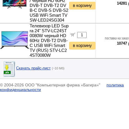
/ черный HD 60Hz
14281
р
DVB-T DVB-T2 DV
в корзину
B-C DVB-S DVB-S2
USB WiFi Smart TV
SW-LED24SG304
Телевизор LED Sup
ra 24" STV-LC24ST
0080W черный HD
поставка на заказ
60Hz DVB-T2 DVB-
10747
р
C USB WiFi Smart
в корзину
TV (RUS) STV-LC2
4ST0080W
Скачать прайс-лист
(~10 Мб)
© 2004-2026 ООО "Компьютерная фирма «Багира»"
политика
конфиденциальности