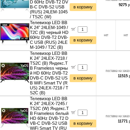
D 60Hz DVB-T2 DV
9275
р
B-C DVB-S2 USB
в корзину
(RUS) 24LEM-1045
/ TS2C (W)
Телевизор LED BB
K 24" 24LEM-1049 /
T2C (B) черный HD
нет
нет
60Hz DVB-T2 DVB-
в корзину
C USB (RUS) 24LE
M-1049 / T2C (B)
Телевизор LED BB
K 24" 24LEX-7218 /
TS2C (B) Яндекс.Т
В Frameless черны
поставка на заказ
й HD 60Hz DVB-T2
11515
р
DVB-C DVB-S2 US
в корзину
B WiFi Smart TV (R
US) 24LEX-7218 / T
S2C (B)
Телевизор LED BB
K 24" 24LEX-7245 /
TS2C (W) Яндекс.Т
В Frameless белый
поставка на заказ
HD 60Hz DVB-T2 D
11771
р
VB-C DVB-S2 USB
в корзину
WiFi Smart TV (RU