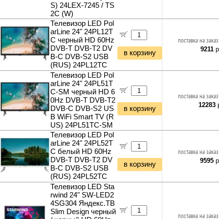
S) 24LEX-7245 / TS
2C (W)
Телевизор LED Pol
arLine 24" 24PL12T
C черный HD 60Hz
поставка на заказ
DVB-T DVB-T2 DV
9211
р
в корзину
B-C DVB-S2 USB
(RUS) 24PL12TC
Телевизор LED Pol
arLine 24" 24PL51T
C-SM черный HD 6
поставка на заказ
0Hz DVB-T DVB-T2
12283
р
DVB-C DVB-S2 US
в корзину
B WiFi Smart TV (R
US) 24PL51TC-SM
Телевизор LED Pol
arLine 24" 24PL52T
C белый HD 60Hz
поставка на заказ
DVB-T DVB-T2 DV
9595
р
в корзину
B-C DVB-S2 USB
(RUS) 24PL52TC
Телевизор LED Sta
rwind 24" SW-LED2
4SG304 Яндекс.ТВ
Slim Design черный
поставка на заказ