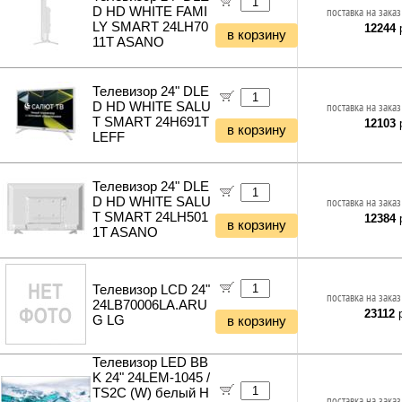
D HD WHITE FAMI
поставка на заказ
LY SMART 24LH70
12244
р
в корзину
11T ASANO
Телевизор 24" DLE
D HD WHITE SALU
поставка на заказ
T SMART 24H691T
12103
р
в корзину
LEFF
Телевизор 24" DLE
D HD WHITE SALU
поставка на заказ
T SMART 24LH501
12384
р
в корзину
1T ASANO
Телевизор LCD 24"
поставка на заказ
24LB70006LA.ARU
23112
р
G LG
в корзину
Телевизор LED BB
K 24" 24LEM-1045 /
TS2C (W) белый H
поставка на заказ