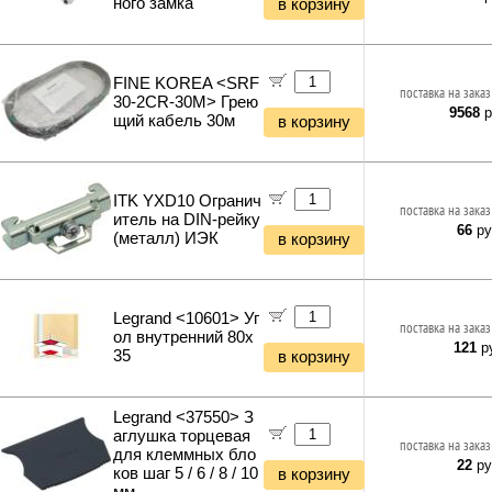
ного замка
в корзину
Полезные мелочи и сувениры
Уценка Принтеры и Сканеры
Наборы инструментов
Курьерская доставка
Уценка Картриджи и Расходники
Хранение инструментов
Уценка Сетевое оборудование
Удлинители силовые
Уценка Электропитание
FINE KOREA <SRF
Фонари и мобильные светильники
поставка на заказ
30-2CR-30M> Грею
Уценка Клавиатуры и Мыши
9568
р
Мультитулы и ножи
щий кабель 30м
в корзину
Уценка Колонки и Наушники
Инструменты и техника прочее
Уценка Рули и Джойстики
Уценка Компьютерная периферия
Уценка Мультимедиа
ITK YXD10 Огранич
поставка на заказ
итель на DIN-рейку
Уценка Автоэлектроника
66
ру
(металл) ИЭК
в корзину
Legrand <10601> Уг
поставка на заказ
ол внутренний 80x
121
ру
35
в корзину
Legrand <37550> З
аглушка торцевая
поставка на заказ
для клеммных бло
22
ру
ков шаг 5 / 6 / 8 / 10
в корзину