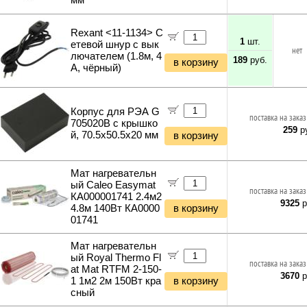
мм
Rexant <11-1134> С
1
шт.
етевой шнур с вык
нет
лючателем (1.8м, 4
189
руб.
в корзину
А, чёрный)
Корпус для РЭА G
поставка на заказ
705020B с крышко
259
ру
й, 70.5х50.5х20 мм
в корзину
Мат нагревательн
ый Caleo Easymat
поставка на заказ
КА000001741 2.4м2
9325
р
4.8м 140Вт КА0000
в корзину
01741
Мат нагревательн
ый Royal Thermo Fl
поставка на заказ
at Mat RTFM 2-150-
3670
р
1 1м2 2м 150Вт кра
в корзину
сный