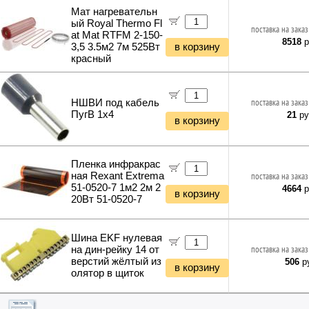
Мат нагревательн
ый Royal Thermo Fl
поставка на заказ
at Mat RTFM 2-150-
8518
р
3,5 3.5м2 7м 525Вт
в корзину
красный
НШВИ под кабель
поставка на заказ
ПугВ 1х4
21
ру
в корзину
Пленка инфракрас
ная Rexant Extrema
поставка на заказ
51-0520-7 1м2 2м 2
4664
р
в корзину
20Вт 51-0520-7
Шина EKF нулевая
на дин-рейку 14 от
поставка на заказ
верстий жёлтый из
506
ру
в корзину
олятор в щиток