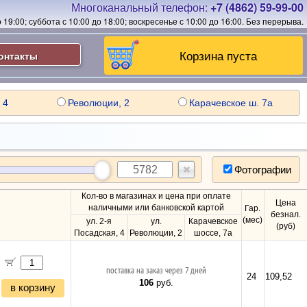
Многоканальный телефон:
+7 (4862) 59-99-00
19:00; суббота с 10:00 до 18:00; воскресенье с 10:00 до 16:00.
Без перерыва.
Корзина пуста
онтакты
 4
Революции, 2
Карачевское ш. 7а
Фотографии
Кол-во в магазинах и цена при оплате
Цена
наличными или банковской картой
Гар.
безнал.
(мес)
ул. 2-я
ул.
Карачевское
(руб)
Посадская, 4
Революции, 2
шоссе, 7а
поставка на заказ через 7 дней
24
109,52
106
руб.
в корзину