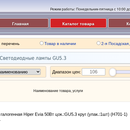
Режим работы:
Понедельник-пятница с 10:00 до 
Главная
Каталог товара
К
 перечень
Товар в наличии
2-я Посадская,
Светодиодные лампы GU5.3
Диапазон цен:
Наименование товара, услуги
галогенная Hiper Evia 50Вт цок.:GU5.3 круг (упак.:1шт) (H701-1)
1