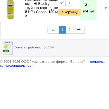
ость Hi-Black для с
2
шт.
труйных картридже
нет
204
руб.
й HP / Canon, 180 м
в корзину
л.
1
2
Скачать прайс-лист
(~10 Мб)
© 2004-2026 ООО "Компьютерная фирма «Багира»"
политика
конфиденциальности