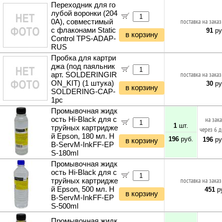
Переходник для го
лубой воронки (204
0A), совместимый
поставка на заказ
с флаконами Static
91
ру
в корзину
Control TPS-ADAP-
RUS
Пробка для картри
джа (под паяльник
арт. SOLDERINGIR
поставка на заказ
ON_KIT) (1 штука)
30
ру
в корзину
SOLDERING-CAP-
1pc
Промывочная жидк
ость Hi-Black для с
на зак
1
шт.
труйных картридже
через 6 
й Epson, 180 мл. H
196
руб.
196
ру
в корзину
B-ServM-InkFF-EP
S-180ml
Промывочная жидк
ость Hi-Black для с
труйных картридже
поставка на заказ
й Epson, 500 мл. H
451
ру
в корзину
B-ServM-InkFF-EP
S-500ml
Промывочная жидк