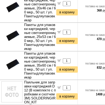
ки картриджей, чер
ные светонепрониц
поставка на заказ
аемые, 20x46 см / 6
368
ру
0 мкр., 50 шт. / уп.
в корзину
Пакетыдляупаковк
икар
Пакеты для упаков
ки картриджей, чер
ные светонепрониц
поставка на заказ
аемые, 25x53 см / 6
470
ру
0 мкр., 50 шт. / уп.
в корзину
Пакетыдляупаковк
икар
Пакеты для упаков
ки картриджей, чер
ные светонепрониц
поставка на заказ
аемые, 35x60 см / 6
832
ру
0 мкр., 50 шт. / уп.
в корзину
Пакетыдляупаковк
икар
Паяльник для запр
авки картриджей D
12 (В комплекте с п
поставка на заказ
робками и скотчем
1408
р
в корзину
3M) SOLDERINGIR
ON_KIT