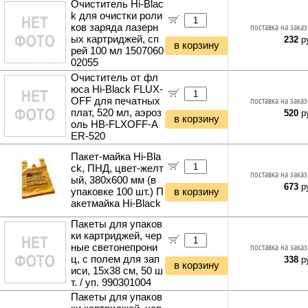
Очиститель Hi-Blac
k для очистки роли
ков заряда лазерн
поставка на заказ
ых картриджей, сп
232
ру
в корзину
рей 100 мл 1507060
02055
Очиститель от фл
юса Hi-Black FLUX-
OFF для печатных
поставка на заказ
плат, 520 мл, аэроз
520
ру
в корзину
оль HB-FLXOFF-A
ER-520
Пакет-майка Hi-Bla
ck, ПНД, цвет-желт
поставка на заказ
ый, 380x600 мм (в
673
ру
упаковке 100 шт.) П
в корзину
акетмайка Hi-Black
Пакеты для упаков
ки картриджей, чер
ные светонепрони
поставка на заказ
ц, с полем для зап
338
ру
в корзину
иси, 15x38 см, 50 ш
т. / уп. 990301004
Пакеты для упаков