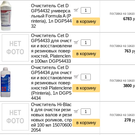
Очиститель Cet D
GP54432 универса
поставка на заказ
льный Formula A (P
6783
р
rinteria), 1л DGP544
в корзину
32
Очиститель Cet D
GP54433 для очист
ки и восстановлени
поставка на заказ
я резиновых повер
763
ру
в корзину
хностей, Platenclen
e 100мл DGP54433
Очиститель Cet D
GP54434 для очист
ки и восстановлени
поставка на заказ
я резиновых повер
3800
р
хностей Platenclene
в корзину
(Printeria), 1л DGP5
4434
Очиститель Hi-Blac
k для очистки рези
новых валов и рези
поставка на заказ
новых роликов, спр
278
ру
в корзину
ей 100 мл 15070600
2054